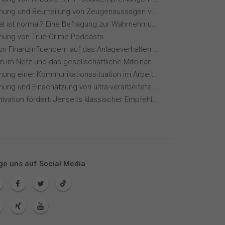
Wahrnehmung und Beurteilung von Zeugenaussagen vor Gericht
Wie normal ist normal? Eine Befragung zur Wahrnehmung von Essverhalten
ung von True-Crime-Podcasts
Einfluss von Finanzinfluencern auf das Anlageverhalten der Gen Z⁠
Meinungen im Netz und das gesellschaftliche Miteinander
Wahrnehmung einer Kommunikationssituation im Arbeitskontext
Wahrnehmung und Einschätzung von ultra-verarbeiteten Lebensmitteln
Wie KI Motivation fördert: Jenseits klassischer Empfehlungssysteme
ge uns auf Social Media