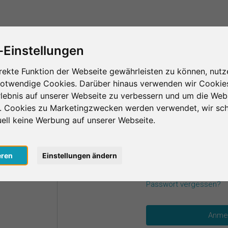
Das ist SurveyCircle
Teilnehmer finden
S
-Einstellungen
rekte Funktion der Webseite gewährleisten zu können, nutz
notwendige Cookies. Darüber hinaus verwenden wir Cookie
einen Zugangsdaten an.
lebnis auf unserer Webseite zu verbessern und um die Web
n. Cookies zu Marketingzwecken werden verwendet, wir sch
uell keine Werbung auf unserer Webseite.
E-Mail
*
oogle
eren
Einstellungen ändern
acebook
Passwort
*
Passwort vergessen?