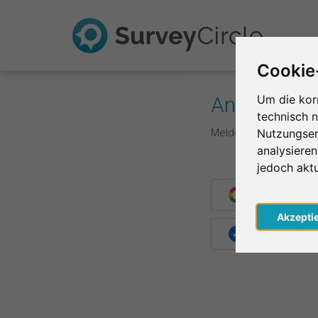
Cookie
Anmelden
Um die kor
technisch 
Melde dich hier mit d
Nutzungser
analysiere
jedoch akt
Weiter mit G
Akzepti
Weiter mit F