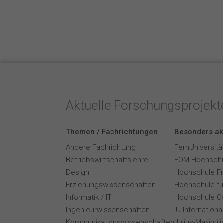
Aktuelle Forschungsprojek
Themen / Fachrichtungen
Besonders ak
Andere Fachrichtung
FernUniversitä
Betriebswirtschaftslehre
FOM Hochschu
Design
Hochschule F
Erziehungswissenschaften
Hochschule für
Informatik / IT
Hochschule O
Ingenieurwissenschaften
IU Internation
Kommunikationswissenschaften
Julius-Maximil