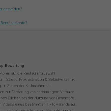
Español
zer anmelden?
Français
n Benutzerkonto?
Italiano
Top-Bewertung
aktoren auf die Restaurantauswahl
Fernstudium: Stress, Prokrastination & Selbstwirksamkeit
p in Zeiten der KI-Unsicherheit
Maßnahmen zur Förderung von nachhaltigem Verhalten von Hotelgästen
Menschliches Erleben bei der Nutzung von Filmempfehlungssystemen
Wie wirken Videos eines bestimmten TikTok-Trends auf dich?
Wahrnehmung von KI-basierten Produktempfehlungen in Mode-Online-Shops