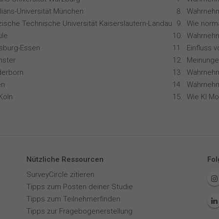
lians-Universität München
zische Technische Universität Kaiserslautern-Landau
le
Wahrnehm
isburg-Essen
nster
derborn
en
Köln
Nützliche Ressourcen
Fol
SurveyCircle zitieren
Tipps zum Posten deiner Studie
Tipps zum Teilnehmerfinden
Tipps zur Fragebogenerstellung