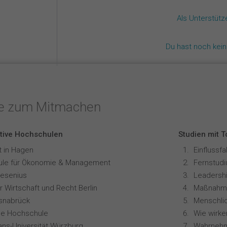
Als Unterstüt
Du hast noch kei
te zum Mitmachen
tive Hochschulen
Studien mit 
t in Hagen
Einflussf
le für Ökonomie & Management
resenius
Leadershi
 Wirtschaft und Recht Berlin
snabrück
ale Hochschule
ians-Universität Würzburg