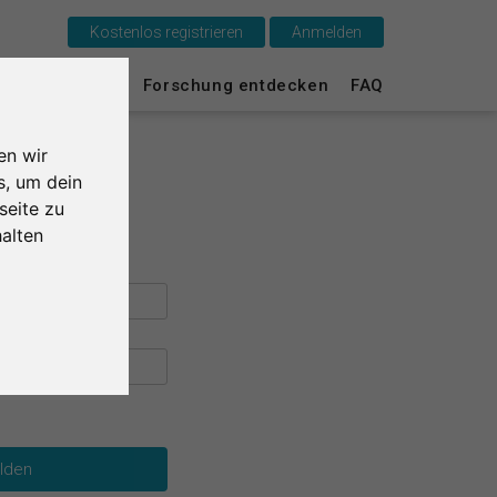
Kostenlos registrieren
Anmelden
Das ist SurveyCircle
urvey Ranking
Forschung entdecken
FAQ
Survey Ranking
en wir
Forschung entdecken
s, um dein
seite zu
FAQ
alten
Kostenlos registrieren
Anmelden
English
Nederlands