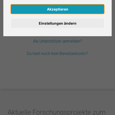
Nederlands
Akzeptieren
Passwort vergessen?
Español
Einstellungen ändern
Français
Als Unterstützer anmelden?
Italiano
Du hast noch kein Benutzerkonto?
Aktuelle Forschungsprojekte zum