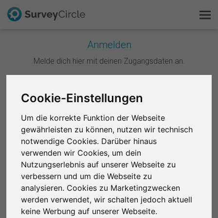
Anmelden
Melde dich hier mit deinen Zugangsdaten an.
Das ist SurveyCircle
Survey Ranking
Weiter mit Google
Cookie-Einstellungen
Forschung entdecken
Um die korrekte Funktion der Webseite
Weiter mit Facebook
gewährleisten zu können, nutzen wir technisch
FAQ
notwendige Cookies. Darüber hinaus
ODER
verwenden wir Cookies, um dein
Kostenlos registrieren
Nutzungserlebnis auf unserer Webseite zu
E-Mail
*
verbessern und um die Webseite zu
Anmelden
analysieren. Cookies zu Marketingzwecken
werden verwendet, wir schalten jedoch aktuell
English
Passwort
*
keine Werbung auf unserer Webseite.