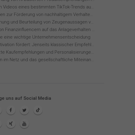
Wie wirken Videos eines bestimmten TikTok-Trends auf dich?
Maßnahmen zur Förderung von nachhaltigem Verhalten von Hotelgästen
Wahrnehmung und Beurteilung von Zeugenaussagen vor Gericht
Einfluss von Finanzinfluencern auf das Anlageverhalten der Gen Z⁠
ie eine wichtige Unternehmensentscheidung
Wie KI Motivation fördert: Jenseits klassischer Empfehlungssysteme
KI-gestützte Kaufempfehlungen und Personalisierungen im Online-Handel
Meinungen im Netz und das gesellschaftliche Miteinander
ge uns auf Social Media