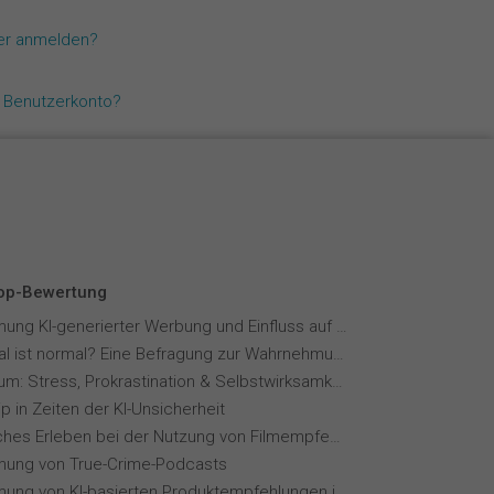
Español
zer anmelden?
Français
n Benutzerkonto?
Italiano
Top-Bewertung
Wahrnehmung KI-generierter Werbung und Einfluss auf Markenvertrauen
Wie normal ist normal? Eine Befragung zur Wahrnehmung von Essverhalten
Fernstudium: Stress, Prokrastination & Selbstwirksamkeit
p in Zeiten der KI-Unsicherheit
Menschliches Erleben bei der Nutzung von Filmempfehlungssystemen
ung von True-Crime-Podcasts
Wahrnehmung von KI-basierten Produktempfehlungen in Mode-Online-Shops