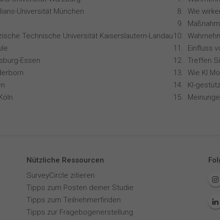
lians-Universität München
zische Technische Universität Kaiserslautern-Landau
le
isburg-Essen
Treffen S
derborn
en
Köln
Nützliche Ressourcen
Fol
SurveyCircle zitieren
Tipps zum Posten deiner Studie
Tipps zum Teilnehmerfinden
Tipps zur Fragebogenerstellung