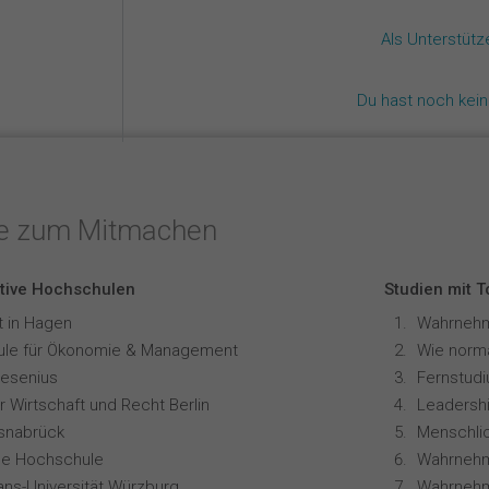
Als Unterstüt
Du hast noch kei
te zum Mitmachen
tive Hochschulen
Studien mit 
t in Hagen
le für Ökonomie & Management
resenius
 Wirtschaft und Recht Berlin
Leadershi
snabrück
ale Hochschule
Wahrnehm
ians-Universität Würzburg