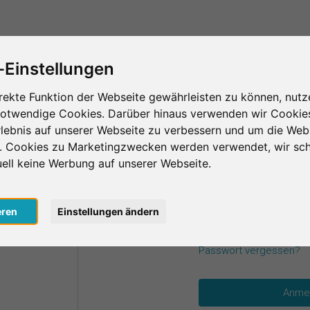
Das ist SurveyCircle
Teilnehmer finden
S
-Einstellungen
rekte Funktion der Webseite gewährleisten zu können, nutz
notwendige Cookies. Darüber hinaus verwenden wir Cookie
einen Zugangsdaten an.
lebnis auf unserer Webseite zu verbessern und um die Web
n. Cookies zu Marketingzwecken werden verwendet, wir sch
uell keine Werbung auf unserer Webseite.
E-Mail
*
oogle
eren
Einstellungen ändern
acebook
Passwort
*
Passwort vergessen?