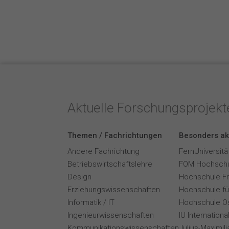
Aktuelle Forschungsprojek
Themen / Fachrichtungen
Besonders ak
Andere Fachrichtung
FernUniversitä
Betriebswirtschaftslehre
FOM Hochschu
Design
Hochschule F
Erziehungswissenschaften
Hochschule für
Informatik / IT
Hochschule O
Ingenieurwissenschaften
IU Internation
Kommunikationswissenschaften
Julius-Maximil