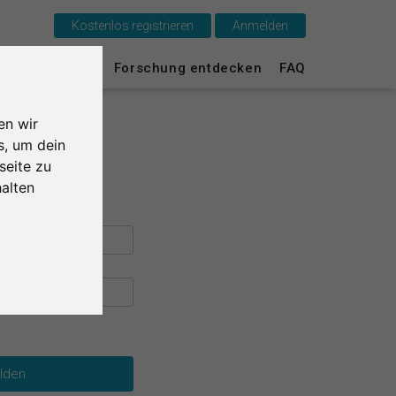
Kostenlos registrieren
Anmelden
Das ist SurveyCircle
urvey Ranking
Forschung entdecken
FAQ
Survey Ranking
en wir
Forschung entdecken
s, um dein
seite zu
FAQ
alten
Kostenlos registrieren
Anmelden
English
Nederlands