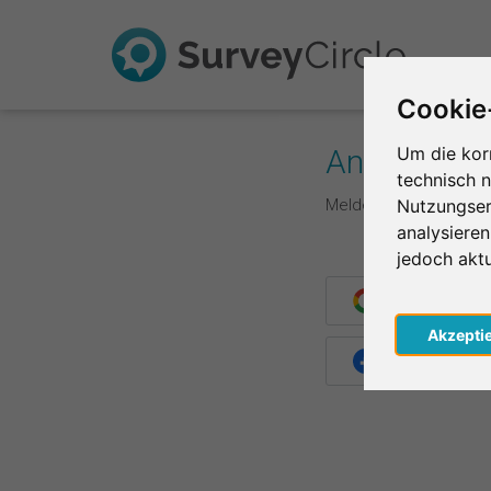
Cookie
Anmelden
Um die kor
technisch 
Melde dich hier mit d
Nutzungser
analysiere
jedoch akt
Weiter mit G
Akzepti
Weiter mit F