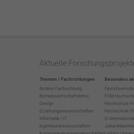
Aktuelle Forschungsprojek
Themen / Fachrichtungen
Besonders ak
Andere Fachrichtung
FernUniversitä
Betriebswirtschaftslehre
FOM Hochschu
Design
Hochschule F
Erziehungswissenschaften
Hochschule O
Informatik / IT
IU Internation
Ingenieurwissenschaften
Julius-Maximil
Kommunikationswissenschaften
Leibniz Univer