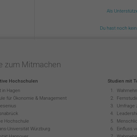
Als Unterstüt
Du hast noch kei
te zum Mitmachen
tive Hochschulen
Studien mit 
t in Hagen
le für Ökonomie & Management
resenius
Umfrage 
snabrück
Leadershi
ale Hochschule
ians-Universität Würzburg
sität Hannover