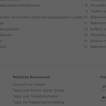
lians-Universität München
Treffen S
zische Technische Universität Kaiserslautern-Landau
le
Wahrnehm
isburg-Essen
Einfluss 
derborn
Ohrschmu
en
Köln
Nützliche Ressourcen
Fol
SurveyCircle zitieren
Tipps zum Posten deiner Studie
Tipps zum Teilnehmerfinden
Tipps zur Fragebogenerstellung