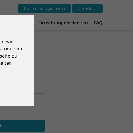
Kostenlos registrieren
Anmelden
Das ist SurveyCircle
urvey Ranking
Forschung entdecken
FAQ
Survey Ranking
en wir
Forschung entdecken
s, um dein
seite zu
FAQ
alten
Kostenlos registrieren
Anmelden
English
Nederlands