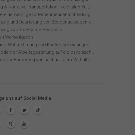
Storytelling & Narrative Transportation in digitalen Kurzvideoformaten
ie eine wichtige Unternehmensentscheidung
Wahrnehmung und Beurteilung von Zeugenaussagen vor Gericht
ung von True-Crime-Podcasts
von Werbefiguren
ck: Wahrnehmung und Kaufentscheidungen
Einfluss moderner Arbeitsgestaltung auf die psychische Gesundheit
Maßnahmen zur Förderung von nachhaltigem Verhalten von Hotelgästen
ge uns auf Social Media