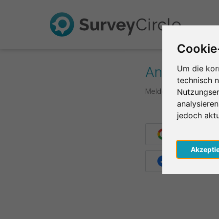
Cookie
Anmelden
Um die kor
technisch 
Melde dich hier mit d
Nutzungser
analysiere
jedoch akt
Weiter mit G
Akzepti
Weiter mit F