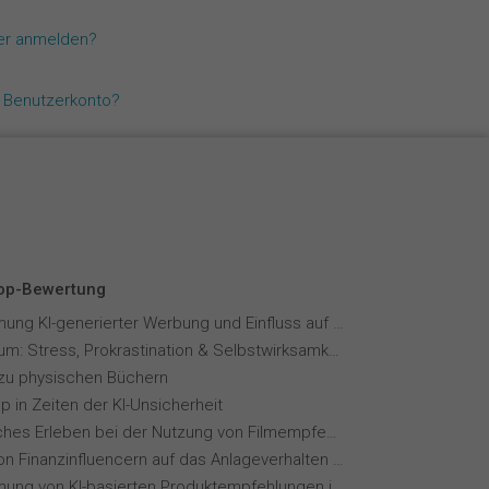
Español
zer anmelden?
Français
n Benutzerkonto?
Italiano
Top-Bewertung
Wahrnehmung KI-generierter Werbung und Einfluss auf Markenvertrauen
Fernstudium: Stress, Prokrastination & Selbstwirksamkeit
zu physischen Büchern
p in Zeiten der KI-Unsicherheit
Menschliches Erleben bei der Nutzung von Filmempfehlungssystemen
Einfluss von Finanzinfluencern auf das Anlageverhalten der Gen Z⁠
Wahrnehmung von KI-basierten Produktempfehlungen in Mode-Online-Shops