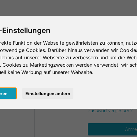
Das ist SurveyCircle
Teilnehmer finden
S
-Einstellungen
rekte Funktion der Webseite gewährleisten zu können, nutz
notwendige Cookies. Darüber hinaus verwenden wir Cookie
einen Zugangsdaten an.
lebnis auf unserer Webseite zu verbessern und um die Web
n. Cookies zu Marketingzwecken werden verwendet, wir sch
uell keine Werbung auf unserer Webseite.
E-Mail
*
oogle
eren
Einstellungen ändern
acebook
Passwort
*
Passwort vergessen?