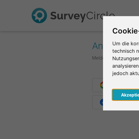
Cookie
Anmelden
Um die kor
technisch 
Melde dich hier mit d
Nutzungser
analysiere
jedoch akt
Weiter mit G
Akzepti
Weiter mit F