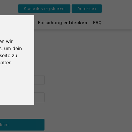
Kostenlos registrieren
Anmelden
Das ist SurveyCircle
urvey Ranking
Forschung entdecken
FAQ
Survey Ranking
en wir
Forschung entdecken
s, um dein
seite zu
FAQ
alten
Kostenlos registrieren
Anmelden
English
Nederlands