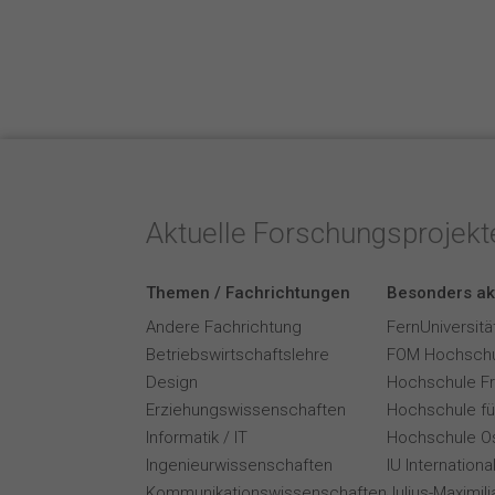
Aktuelle Forschungsprojek
Themen / Fachrichtungen
Besonders ak
Andere Fachrichtung
FernUniversitä
Betriebswirtschaftslehre
FOM Hochschu
Design
Hochschule F
Erziehungswissenschaften
Hochschule für
Informatik / IT
Hochschule O
Ingenieurwissenschaften
IU Internation
Kommunikationswissenschaften
Julius-Maximil