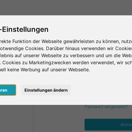
Das ist SurveyCircle
Teilnehmer finden
S
-Einstellungen
rekte Funktion der Webseite gewährleisten zu können, nutz
notwendige Cookies. Darüber hinaus verwenden wir Cookie
einen Zugangsdaten an.
lebnis auf unserer Webseite zu verbessern und um die Web
n. Cookies zu Marketingzwecken werden verwendet, wir sch
uell keine Werbung auf unserer Webseite.
E-Mail
*
oogle
eren
Einstellungen ändern
acebook
Passwort
*
Passwort vergessen?