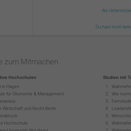
Als Unterstüt
Du hast noch kei
te zum Mitmachen
tive Hochschulen
Studien mit 
t in Hagen
le für Ökonomie & Management
resenius
 Wirtschaft und Recht Berlin
Leadershi
snabrück
ale Hochschule
Wahrnehm
ians-Universität Würzburg