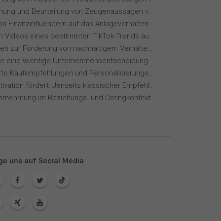
Wahrnehmung und Beurteilung von Zeugenaussagen vor Gericht
Einfluss von Finanzinfluencern auf das Anlageverhalten der Gen Z⁠
Wie wirken Videos eines bestimmten TikTok-Trends auf dich?
Maßnahmen zur Förderung von nachhaltigem Verhalten von Hotelgästen
ie eine wichtige Unternehmensentscheidung
KI-gestützte Kaufempfehlungen und Personalisierungen im Online-Handel
Wie KI Motivation fördert: Jenseits klassischer Empfehlungssysteme
hrnehmung im Beziehungs- und Datingkontext
ge uns auf Social Media