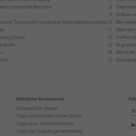
lians-Universität München
zische Technische Universität Kaiserslautern-Landau
le
isburg-Essen
Treffen S
derborn
en
Köln
Selbstwa
Nützliche Ressourcen
Fol
SurveyCircle zitieren
Tipps zum Posten deiner Studie
Tipps zum Teilnehmerfinden
Tipps zur Fragebogenerstellung