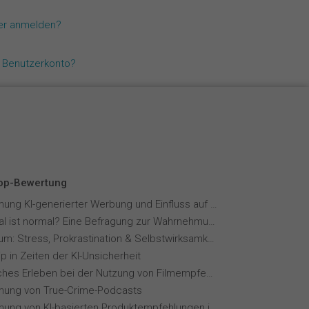
Español
zer anmelden?
Français
n Benutzerkonto?
Italiano
Top-Bewertung
Wahrnehmung KI-generierter Werbung und Einfluss auf Markenvertrauen
Wie normal ist normal? Eine Befragung zur Wahrnehmung von Essverhalten
Fernstudium: Stress, Prokrastination & Selbstwirksamkeit
p in Zeiten der KI-Unsicherheit
Menschliches Erleben bei der Nutzung von Filmempfehlungssystemen
ung von True-Crime-Podcasts
Wahrnehmung von KI-basierten Produktempfehlungen in Mode-Online-Shops