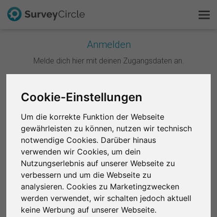
Anmelden
Melde dich hier mit deinen Zugangsdaten an.
Das ist SurveyCircle
Survey Ranking
Weiter mit Google
Cookie-Einstellungen
Forschung entdecken
Um die korrekte Funktion der Webseite
Weiter mit Facebook
gewährleisten zu können, nutzen wir technisch
FAQ
notwendige Cookies. Darüber hinaus
ODER
verwenden wir Cookies, um dein
Kostenlos registrieren
Nutzungserlebnis auf unserer Webseite zu
E-Mail
*
verbessern und um die Webseite zu
Anmelden
analysieren. Cookies zu Marketingzwecken
werden verwendet, wir schalten jedoch aktuell
English
Passwort
*
keine Werbung auf unserer Webseite.