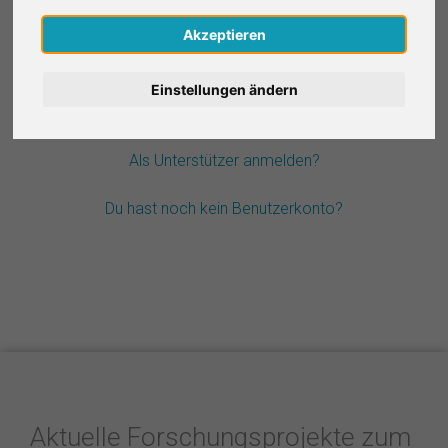
Nederlands
Akzeptieren
Passwort vergessen?
Español
Einstellungen ändern
Français
Als Unterstützer anmelden?
Italiano
Du hast noch kein Benutzerkonto?
Aktuelle Forschungsprojekte zum