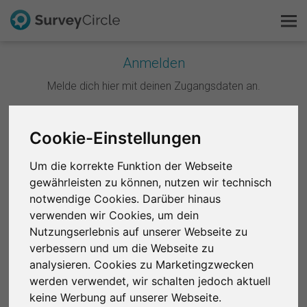
Anmelden
Melde dich hier mit deinen Zugangsdaten an.
Das ist SurveyCircle
Survey Ranking
Weiter mit Google
Cookie-Einstellungen
Forschung entdecken
Um die korrekte Funktion der Webseite
Weiter mit Facebook
gewährleisten zu können, nutzen wir technisch
FAQ
notwendige Cookies. Darüber hinaus
ODER
verwenden wir Cookies, um dein
Kostenlos registrieren
Nutzungserlebnis auf unserer Webseite zu
E-Mail
*
verbessern und um die Webseite zu
Anmelden
analysieren. Cookies zu Marketingzwecken
werden verwendet, wir schalten jedoch aktuell
English
Passwort
*
keine Werbung auf unserer Webseite.