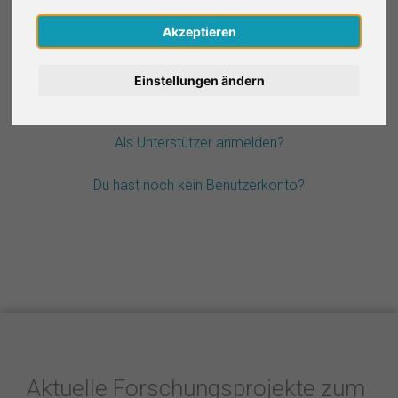
Nederlands
Akzeptieren
Passwort vergessen?
Español
Einstellungen ändern
Français
Als Unterstützer anmelden?
Italiano
Du hast noch kein Benutzerkonto?
Aktuelle Forschungsprojekte zum