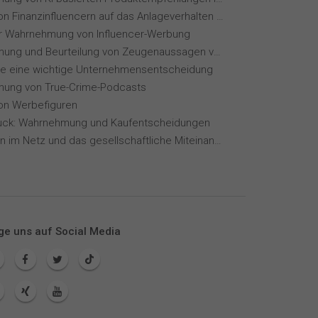
Einfluss von Finanzinfluencern auf das Anlageverhalten der Gen Z⁠
ur Wahrnehmung von Influencer-Werbung
Wahrnehmung und Beurteilung von Zeugenaussagen vor Gericht
ie eine wichtige Unternehmensentscheidung
ung von True-Crime-Podcasts
von Werbefiguren
ck: Wahrnehmung und Kaufentscheidungen
Meinungen im Netz und das gesellschaftliche Miteinander
ge uns auf Social Media