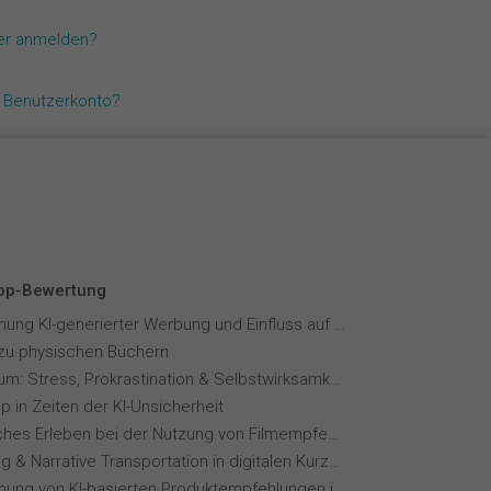
Español
zer anmelden?
Français
n Benutzerkonto?
Italiano
Top-Bewertung
Wahrnehmung KI-generierter Werbung und Einfluss auf Markenvertrauen
zu physischen Büchern
Fernstudium: Stress, Prokrastination & Selbstwirksamkeit
p in Zeiten der KI-Unsicherheit
Menschliches Erleben bei der Nutzung von Filmempfehlungssystemen
Storytelling & Narrative Transportation in digitalen Kurzvideoformaten
Wahrnehmung von KI-basierten Produktempfehlungen in Mode-Online-Shops