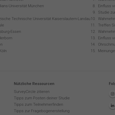
lians-Universität München
Studie z
zische Technische Universität Kaiserslautern-Landau
le
Treffen S
isburg-Essen
Wahrnehm
derborn
Einfluss 
en
Ohrschmu
Köln
Nützliche Ressourcen
Fol
SurveyCircle zitieren
Tipps zum Posten deiner Studie
Tipps zum Teilnehmerfinden
Tipps zur Fragebogenerstellung