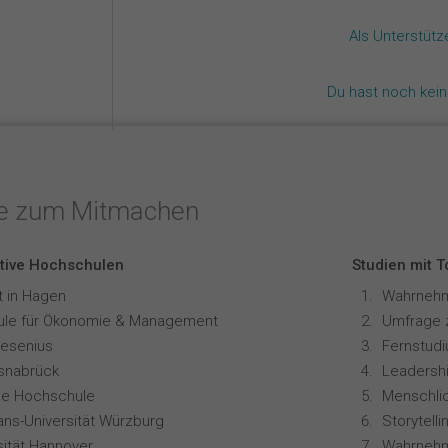
Als Unterstüt
Du hast noch kei
te zum Mitmachen
tive Hochschulen
Studien mit 
t in Hagen
le für Ökonomie & Management
Umfrage 
resenius
snabrück
Leadershi
ale Hochschule
ians-Universität Würzburg
sität Hannover