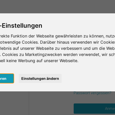
Das ist SurveyCircle
Teilnehmer finden
S
-Einstellungen
rekte Funktion der Webseite gewährleisten zu können, nutz
notwendige Cookies. Darüber hinaus verwenden wir Cookie
einen Zugangsdaten an.
lebnis auf unserer Webseite zu verbessern und um die Web
n. Cookies zu Marketingzwecken werden verwendet, wir sch
uell keine Werbung auf unserer Webseite.
E-Mail
*
oogle
eren
Einstellungen ändern
acebook
Passwort
*
Passwort vergessen?