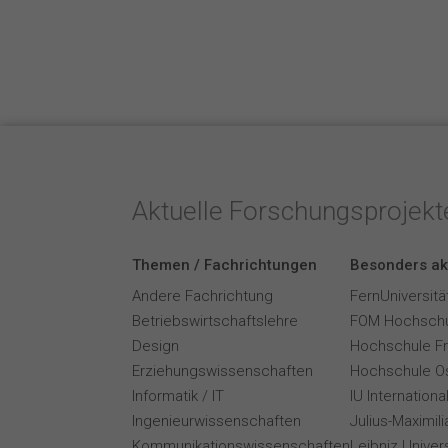
Aktuelle Forschungsprojek
Themen / Fachrichtungen
Besonders ak
Andere Fachrichtung
FernUniversitä
Betriebswirtschaftslehre
FOM Hochschu
Design
Hochschule F
Erziehungswissenschaften
Hochschule O
Informatik / IT
IU Internation
Ingenieurwissenschaften
Julius-Maximil
Kommunikationswissenschaften
Leibniz Univer