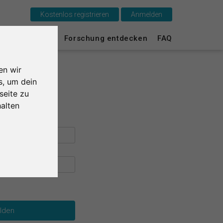
Kostenlos registrieren
Anmelden
Das ist SurveyCircle
urvey Ranking
Forschung entdecken
FAQ
Survey Ranking
en wir
Forschung entdecken
s, um dein
seite zu
FAQ
alten
Kostenlos registrieren
Anmelden
English
Nederlands