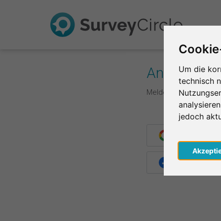
Cookie
Anmelden
Um die kor
technisch 
Melde dich hier mit d
Nutzungser
analysiere
jedoch akt
Weiter mit G
Akzepti
Weiter mit F