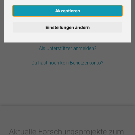
Nederlands
Akzeptieren
Passwort vergessen?
Español
Einstellungen ändern
Français
Als Unterstützer anmelden?
Italiano
Du hast noch kein Benutzerkonto?
Aktuelle Forschungsprojekte zum