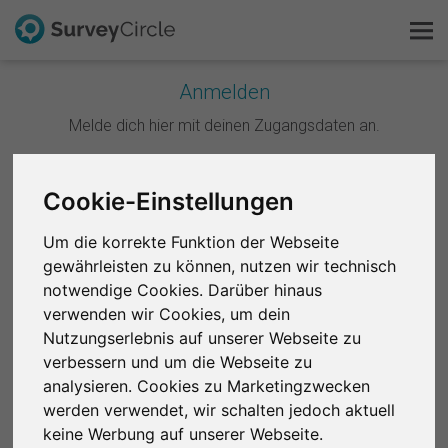
Anmelden
Melde dich hier mit deinen Zugangsdaten an.
Das ist SurveyCircle
Survey Ranking
Weiter mit Google
Cookie-Einstellungen
Forschung entdecken
Um die korrekte Funktion der Webseite
Weiter mit Facebook
gewährleisten zu können, nutzen wir technisch
FAQ
notwendige Cookies. Darüber hinaus
ODER
verwenden wir Cookies, um dein
Kostenlos registrieren
Nutzungserlebnis auf unserer Webseite zu
E-Mail
*
verbessern und um die Webseite zu
Anmelden
analysieren. Cookies zu Marketingzwecken
werden verwendet, wir schalten jedoch aktuell
English
Passwort
*
keine Werbung auf unserer Webseite.