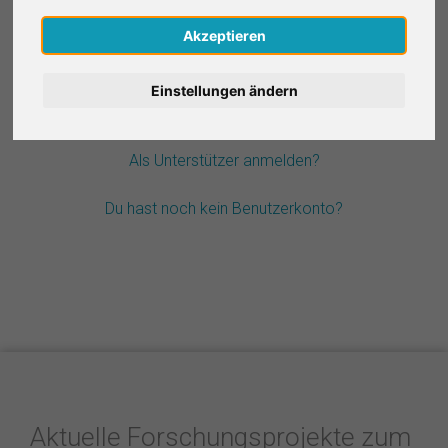
Nederlands
Akzeptieren
Passwort vergessen?
Español
Einstellungen ändern
Français
Als Unterstützer anmelden?
Italiano
Du hast noch kein Benutzerkonto?
Aktuelle Forschungsprojekte zum