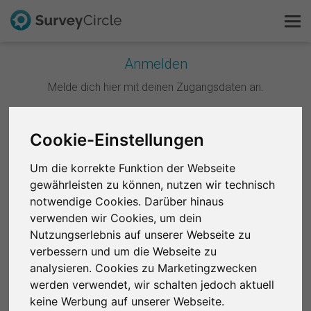
Anmelden
Melde dich hier mit deinen Zugangsdaten an.
Das ist SurveyCircle
Survey Ranking
Weiter mit Google
Cookie-Einstellungen
Forschung entdecken
Um die korrekte Funktion der Webseite
Weiter mit Facebook
gewährleisten zu können, nutzen wir technisch
FAQ
notwendige Cookies. Darüber hinaus
ODER
verwenden wir Cookies, um dein
Kostenlos registrieren
Nutzungserlebnis auf unserer Webseite zu
E-Mail
*
verbessern und um die Webseite zu
Anmelden
analysieren. Cookies zu Marketingzwecken
werden verwendet, wir schalten jedoch aktuell
English
Passwort
*
keine Werbung auf unserer Webseite.