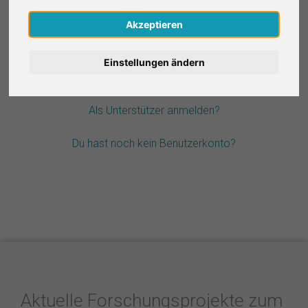
Nederlands
Akzeptieren
Passwort vergessen?
Español
Einstellungen ändern
Français
Als Unterstützer anmelden?
Italiano
Du hast noch kein Benutzerkonto?
Aktuelle Forschungsprojekte zum