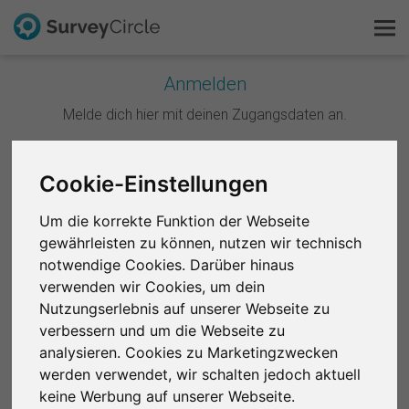
Anmelden
Melde dich hier mit deinen Zugangsdaten an.
Das ist SurveyCircle
Survey Ranking
Weiter mit Google
Cookie-Einstellungen
Forschung entdecken
Um die korrekte Funktion der Webseite
Weiter mit Facebook
gewährleisten zu können, nutzen wir technisch
FAQ
notwendige Cookies. Darüber hinaus
ODER
verwenden wir Cookies, um dein
Kostenlos registrieren
Nutzungserlebnis auf unserer Webseite zu
E-Mail
*
verbessern und um die Webseite zu
Anmelden
analysieren. Cookies zu Marketingzwecken
werden verwendet, wir schalten jedoch aktuell
English
Passwort
*
keine Werbung auf unserer Webseite.