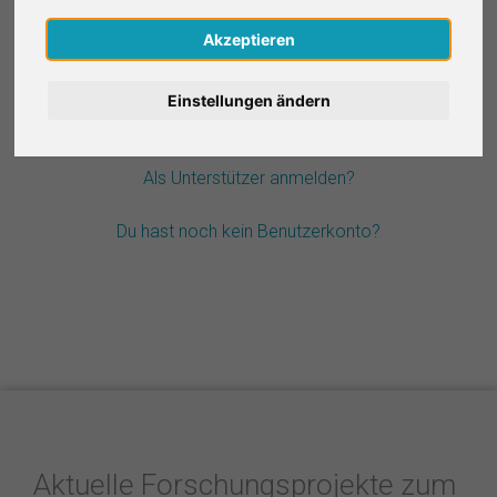
Nederlands
Akzeptieren
Passwort vergessen?
Español
Einstellungen ändern
Français
Als Unterstützer anmelden?
Italiano
Du hast noch kein Benutzerkonto?
Aktuelle Forschungsprojekte zum