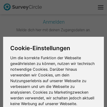
Anmelden
Melde dich hier mit deinen Zugangsdaten an.
Das ist SurveyCircle
Survey Ranking
Weiter mit Google
Cookie-Einstellungen
Forschung entdecken
Um die korrekte Funktion der Webseite
Weiter mit Facebook
gewährleisten zu können, nutzen wir technisch
FAQ
notwendige Cookies. Darüber hinaus
ODER
verwenden wir Cookies, um dein
Kostenlos registrieren
Nutzungserlebnis auf unserer Webseite zu
E-Mail
*
verbessern und um die Webseite zu
Anmelden
analysieren. Cookies zu Marketingzwecken
werden verwendet, wir schalten jedoch aktuell
English
Passwort
*
keine Werbung auf unserer Webseite.