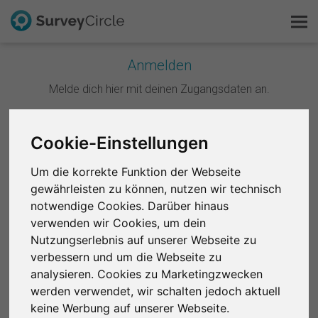
Anmelden
Melde dich hier mit deinen Zugangsdaten an.
Das ist SurveyCircle
Survey Ranking
Weiter mit Google
Cookie-Einstellungen
Forschung entdecken
Um die korrekte Funktion der Webseite
Weiter mit Facebook
gewährleisten zu können, nutzen wir technisch
FAQ
notwendige Cookies. Darüber hinaus
ODER
verwenden wir Cookies, um dein
Kostenlos registrieren
Nutzungserlebnis auf unserer Webseite zu
E-Mail
*
verbessern und um die Webseite zu
Anmelden
analysieren. Cookies zu Marketingzwecken
werden verwendet, wir schalten jedoch aktuell
English
Passwort
*
keine Werbung auf unserer Webseite.