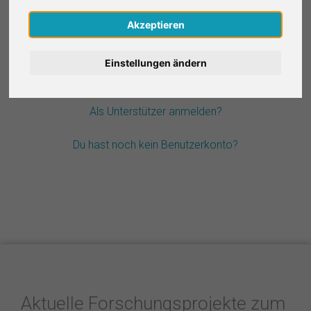
Nederlands
Akzeptieren
Passwort vergessen?
Español
Einstellungen ändern
Français
Als Unterstützer anmelden?
Italiano
Du hast noch kein Benutzerkonto?
Aktuelle Forschungsprojekte zum