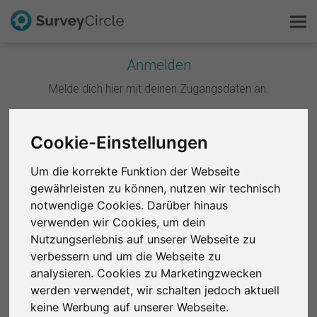
Anmelden
Melde dich hier mit deinen Zugangsdaten an.
Das ist SurveyCircle
Survey Ranking
Weiter mit Google
Cookie-Einstellungen
Forschung entdecken
Um die korrekte Funktion der Webseite
Weiter mit Facebook
gewährleisten zu können, nutzen wir technisch
FAQ
notwendige Cookies. Darüber hinaus
ODER
verwenden wir Cookies, um dein
Kostenlos registrieren
Nutzungserlebnis auf unserer Webseite zu
E-Mail
*
verbessern und um die Webseite zu
Anmelden
analysieren. Cookies zu Marketingzwecken
werden verwendet, wir schalten jedoch aktuell
English
Passwort
*
keine Werbung auf unserer Webseite.