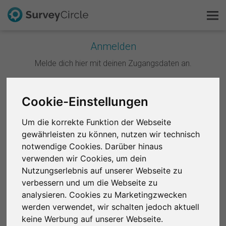
Anmelden
Melde dich hier mit deinen Zugangsdaten an.
Das ist SurveyCircle
Survey Ranking
Weiter mit Google
Cookie-Einstellungen
Forschung entdecken
Um die korrekte Funktion der Webseite
Weiter mit Facebook
gewährleisten zu können, nutzen wir technisch
FAQ
notwendige Cookies. Darüber hinaus
ODER
verwenden wir Cookies, um dein
Kostenlos registrieren
Nutzungserlebnis auf unserer Webseite zu
E-Mail
*
verbessern und um die Webseite zu
Anmelden
analysieren. Cookies zu Marketingzwecken
werden verwendet, wir schalten jedoch aktuell
English
Passwort
*
keine Werbung auf unserer Webseite.