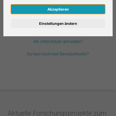
Nederlands
Akzeptieren
Passwort vergessen?
Español
Einstellungen ändern
Français
Als Unterstützer anmelden?
Italiano
Du hast noch kein Benutzerkonto?
Aktuelle Forschungsprojekte zum