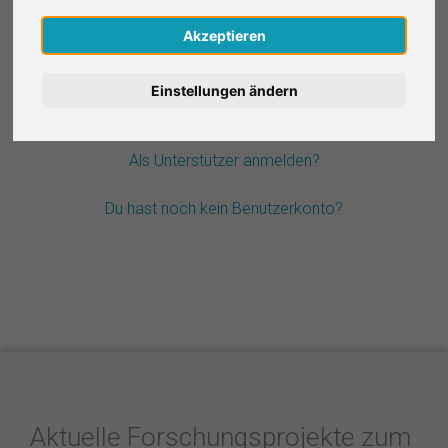
Nederlands
Akzeptieren
Passwort vergessen?
Español
Einstellungen ändern
Français
Als Unterstützer anmelden?
Italiano
Du hast noch kein Benutzerkonto?
Aktuelle Forschungsprojekte zum