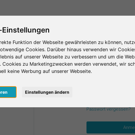
Das ist SurveyCircle
Teilnehmer finden
S
-Einstellungen
rekte Funktion der Webseite gewährleisten zu können, nutz
notwendige Cookies. Darüber hinaus verwenden wir Cookie
einen Zugangsdaten an.
lebnis auf unserer Webseite zu verbessern und um die Web
n. Cookies zu Marketingzwecken werden verwendet, wir sch
uell keine Werbung auf unserer Webseite.
E-Mail
*
oogle
eren
Einstellungen ändern
acebook
Passwort
*
Passwort vergessen?