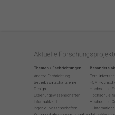
Aktuelle Forschungsprojek
Themen / Fachrichtungen
Besonders ak
Andere Fachrichtung
FernUniversitä
Betriebswirtschaftslehre
FOM Hochschu
Design
Hochschule F
Erziehungswissenschaften
Hochschule für
Informatik / IT
Hochschule O
Ingenieurwissenschaften
IU Internation
Kommunikationswissenschaften
Julius-Maximil