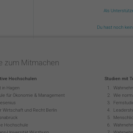
Als Unterstüt
Du hast noch kei
te zum Mitmachen
tive Hochschulen
Studien mit 
t in Hagen
le für Ökonomie & Management
resenius
 Wirtschaft und Recht Berlin
Leadershi
snabrück
ale Hochschule
Wahrnehm
ians-Universität Würzburg