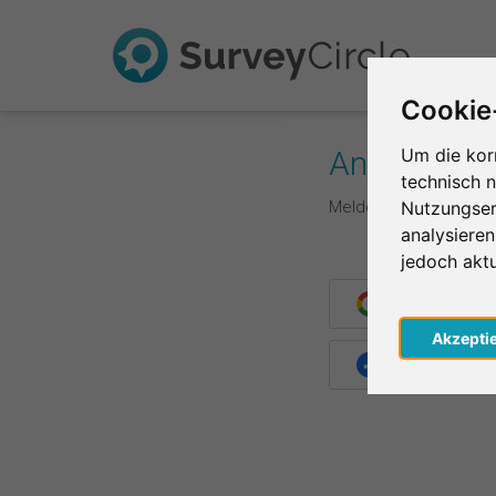
Cookie
Anmelden
Um die kor
technisch 
Melde dich hier mit d
Nutzungser
analysiere
jedoch akt
Weiter mit G
Akzepti
Weiter mit F