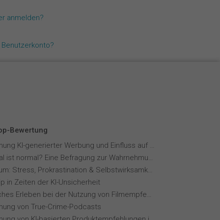
Español
zer anmelden?
Français
n Benutzerkonto?
Italiano
Top-Bewertung
Wahrnehmung KI-generierter Werbung und Einfluss auf Markenvertrauen
Wie normal ist normal? Eine Befragung zur Wahrnehmung von Essverhalten
Fernstudium: Stress, Prokrastination & Selbstwirksamkeit
p in Zeiten der KI-Unsicherheit
Menschliches Erleben bei der Nutzung von Filmempfehlungssystemen
ung von True-Crime-Podcasts
Wahrnehmung von KI-basierten Produktempfehlungen in Mode-Online-Shops