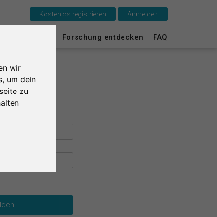
Kostenlos registrieren
Anmelden
Das ist SurveyCircle
urvey Ranking
Forschung entdecken
FAQ
Survey Ranking
en wir
Forschung entdecken
s, um dein
seite zu
FAQ
alten
Kostenlos registrieren
Anmelden
English
Nederlands