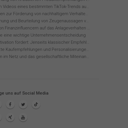
Wie wirken Videos eines bestimmten TikTok-Trends auf dich?
Maßnahmen zur Förderung von nachhaltigem Verhalten von Hotelgästen
Wahrnehmung und Beurteilung von Zeugenaussagen vor Gericht
Einfluss von Finanzinfluencern auf das Anlageverhalten der Gen Z⁠
ie eine wichtige Unternehmensentscheidung
Wie KI Motivation fördert: Jenseits klassischer Empfehlungssysteme
KI-gestützte Kaufempfehlungen und Personalisierungen im Online-Handel
Meinungen im Netz und das gesellschaftliche Miteinander
ge uns auf Social Media