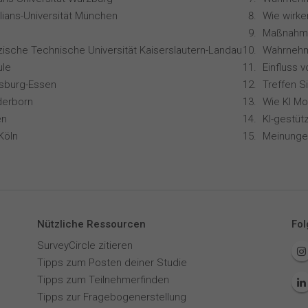
lians-Universität München
zische Technische Universität Kaiserslautern-Landau
le
isburg-Essen
Treffen S
derborn
en
Köln
Nützliche Ressourcen
Fol
SurveyCircle zitieren
Tipps zum Posten deiner Studie
Tipps zum Teilnehmerfinden
Tipps zur Fragebogenerstellung