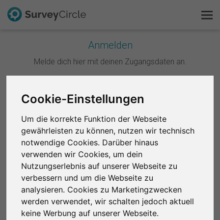
Anmelden
Melde dich hier mit deinen Zugangsdaten an.
Das ist SurveyCircle
Survey Ranking
Weiter mit Google
Cookie-Einstellungen
Forschung entdecken
Um die korrekte Funktion der Webseite
Weiter mit Facebook
gewährleisten zu können, nutzen wir technisch
FAQ
notwendige Cookies. Darüber hinaus
ODER
verwenden wir Cookies, um dein
Kostenlos registrieren
Nutzungserlebnis auf unserer Webseite zu
E-Mail
*
verbessern und um die Webseite zu
Anmelden
analysieren. Cookies zu Marketingzwecken
werden verwendet, wir schalten jedoch aktuell
English
Passwort
*
keine Werbung auf unserer Webseite.