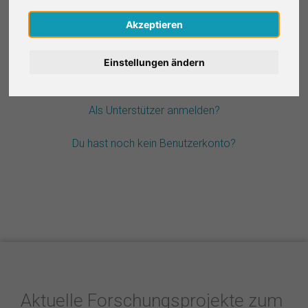
Nederlands
Akzeptieren
Passwort vergessen?
Español
Einstellungen ändern
Français
Als Unterstützer anmelden?
Italiano
Du hast noch kein Benutzerkonto?
Aktuelle Forschungsprojekte zum