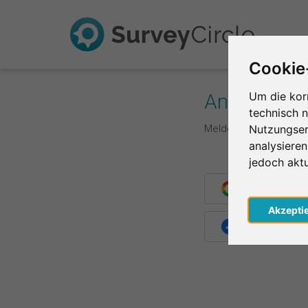
Cookie
Anmelden
Um die kor
technisch 
Melde dich hier mit d
Nutzungser
analysiere
jedoch akt
Weiter mit G
Akzepti
Weiter mit F