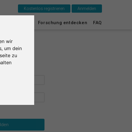
Kostenlos registrieren
Anmelden
Das ist SurveyCircle
urvey Ranking
Forschung entdecken
FAQ
Survey Ranking
en wir
Forschung entdecken
s, um dein
seite zu
FAQ
alten
Kostenlos registrieren
Anmelden
English
Nederlands