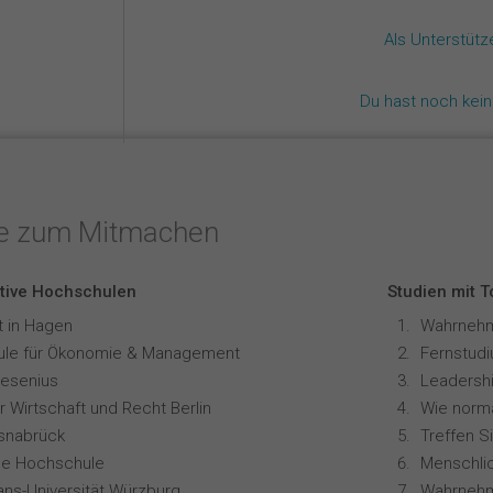
Als Unterstüt
Du hast noch kei
te zum Mitmachen
tive Hochschulen
Studien mit 
t in Hagen
le für Ökonomie & Management
resenius
Leadershi
 Wirtschaft und Recht Berlin
snabrück
Treffen S
ale Hochschule
ians-Universität Würzburg