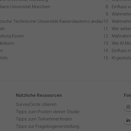
lians-Universität München
zische Technische Universität Kaiserslautern-Landau
Wahrnehm
le
isburg-Essen
derborn
en
Köln
Nützliche Ressourcen
Fol
SurveyCircle zitieren
Tipps zum Posten deiner Studie
Tipps zum Teilnehmerfinden
Tipps zur Fragebogenerstellung