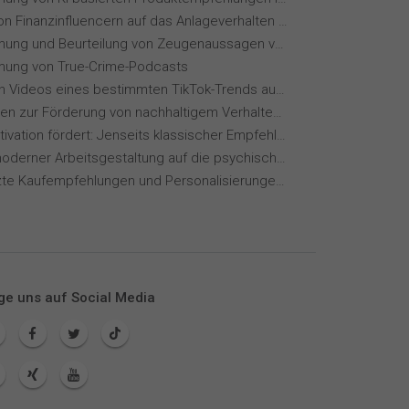
Einfluss von Finanzinfluencern auf das Anlageverhalten der Gen Z⁠
Wahrnehmung und Beurteilung von Zeugenaussagen vor Gericht
ung von True-Crime-Podcasts
Wie wirken Videos eines bestimmten TikTok-Trends auf dich?
Maßnahmen zur Förderung von nachhaltigem Verhalten von Hotelgästen
Wie KI Motivation fördert: Jenseits klassischer Empfehlungssysteme
Einfluss moderner Arbeitsgestaltung auf die psychische Gesundheit
KI-gestützte Kaufempfehlungen und Personalisierungen im Online-Handel
ge uns auf Social Media