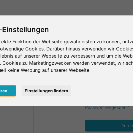
Das ist SurveyCircle
Teilnehmer finden
S
-Einstellungen
rekte Funktion der Webseite gewährleisten zu können, nutz
notwendige Cookies. Darüber hinaus verwenden wir Cookie
einen Zugangsdaten an.
lebnis auf unserer Webseite zu verbessern und um die Web
n. Cookies zu Marketingzwecken werden verwendet, wir sch
uell keine Werbung auf unserer Webseite.
E-Mail
*
oogle
eren
Einstellungen ändern
acebook
Passwort
*
Passwort vergessen?