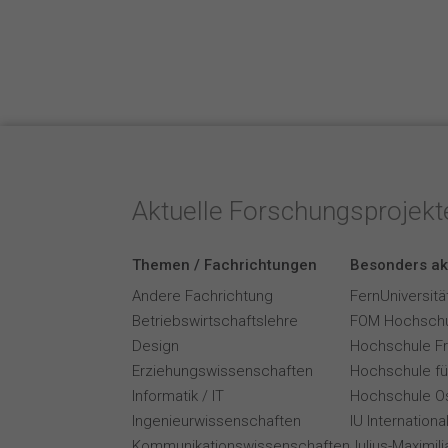
Aktuelle Forschungsprojek
Themen / Fachrichtungen
Besonders ak
Andere Fachrichtung
FernUniversitä
Betriebswirtschaftslehre
FOM Hochschu
Design
Hochschule F
Erziehungswissenschaften
Hochschule für
Informatik / IT
Hochschule O
Ingenieurwissenschaften
IU Internation
Kommunikationswissenschaften
Julius-Maximil