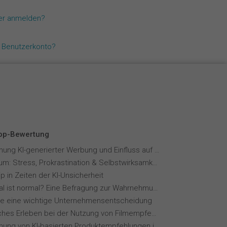
Español
zer anmelden?
Français
n Benutzerkonto?
Italiano
Top-Bewertung
Wahrnehmung KI-generierter Werbung und Einfluss auf Markenvertrauen
Fernstudium: Stress, Prokrastination & Selbstwirksamkeit
p in Zeiten der KI-Unsicherheit
Wie normal ist normal? Eine Befragung zur Wahrnehmung von Essverhalten
ie eine wichtige Unternehmensentscheidung
Menschliches Erleben bei der Nutzung von Filmempfehlungssystemen
Wahrnehmung von KI-basierten Produktempfehlungen in Mode-Online-Shops