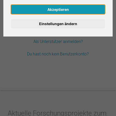
Nederlands
Akzeptieren
Passwort vergessen?
Español
Einstellungen ändern
Français
Als Unterstützer anmelden?
Italiano
Du hast noch kein Benutzerkonto?
Aktuelle Forschungsprojekte zum