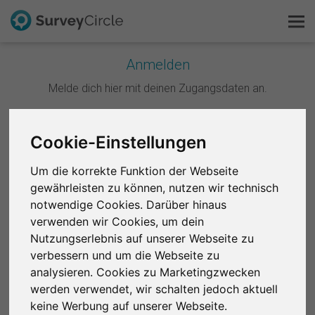
Anmelden
Melde dich hier mit deinen Zugangsdaten an.
Das ist SurveyCircle
Survey Ranking
Weiter mit Google
Cookie-Einstellungen
Forschung entdecken
Um die korrekte Funktion der Webseite
Weiter mit Facebook
gewährleisten zu können, nutzen wir technisch
FAQ
notwendige Cookies. Darüber hinaus
ODER
verwenden wir Cookies, um dein
Kostenlos registrieren
Nutzungserlebnis auf unserer Webseite zu
E-Mail
*
verbessern und um die Webseite zu
Anmelden
analysieren. Cookies zu Marketingzwecken
werden verwendet, wir schalten jedoch aktuell
English
Passwort
*
keine Werbung auf unserer Webseite.