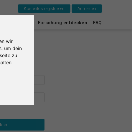
Kostenlos registrieren
Anmelden
Das ist SurveyCircle
urvey Ranking
Forschung entdecken
FAQ
Survey Ranking
en wir
Forschung entdecken
s, um dein
seite zu
FAQ
alten
Kostenlos registrieren
Anmelden
English
Nederlands