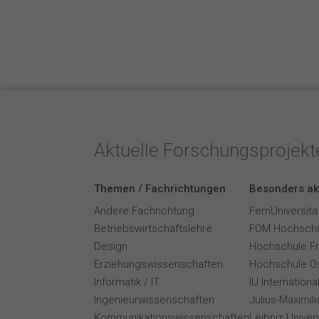
Aktuelle Forschungsprojek
Themen / Fachrichtungen
Besonders ak
Andere Fachrichtung
FernUniversitä
Betriebswirtschaftslehre
FOM Hochschu
Design
Hochschule F
Erziehungswissenschaften
Hochschule O
Informatik / IT
IU Internation
Ingenieurwissenschaften
Julius-Maximil
Kommunikationswissenschaften
Leibniz Univer