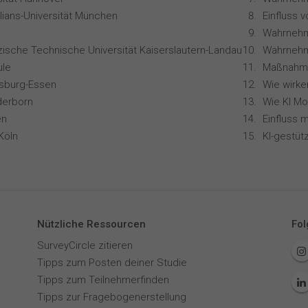
lians-Universität München
zische Technische Universität Kaiserslautern-Landau
Wahrnehm
le
isburg-Essen
derborn
en
Köln
Nützliche Ressourcen
Fol
SurveyCircle zitieren
Tipps zum Posten deiner Studie
Tipps zum Teilnehmerfinden
Tipps zur Fragebogenerstellung