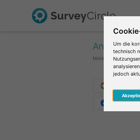
Cookie
Anmelden
Um die kor
technisch 
Melde dich hier mit d
Nutzungser
analysiere
jedoch akt
Weiter mit G
Akzepti
Weiter mit F