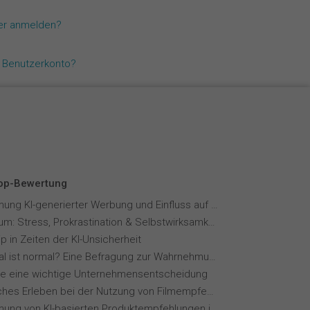
Español
zer anmelden?
Français
n Benutzerkonto?
Italiano
Top-Bewertung
Wahrnehmung KI-generierter Werbung und Einfluss auf Markenvertrauen
Fernstudium: Stress, Prokrastination & Selbstwirksamkeit
p in Zeiten der KI-Unsicherheit
Wie normal ist normal? Eine Befragung zur Wahrnehmung von Essverhalten
ie eine wichtige Unternehmensentscheidung
Menschliches Erleben bei der Nutzung von Filmempfehlungssystemen
Wahrnehmung von KI-basierten Produktempfehlungen in Mode-Online-Shops