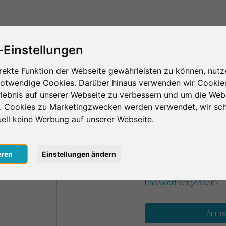
Das ist SurveyCircle
Teilnehmer finden
S
-Einstellungen
rekte Funktion der Webseite gewährleisten zu können, nutz
notwendige Cookies. Darüber hinaus verwenden wir Cookie
einen Zugangsdaten an.
lebnis auf unserer Webseite zu verbessern und um die Web
n. Cookies zu Marketingzwecken werden verwendet, wir sch
uell keine Werbung auf unserer Webseite.
E-Mail
*
oogle
eren
Einstellungen ändern
acebook
Passwort
*
Passwort vergessen?