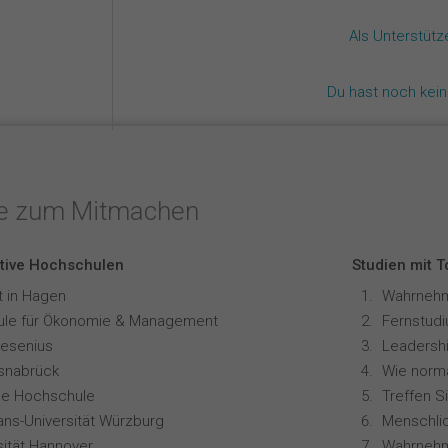
Als Unterstüt
Du hast noch kei
te zum Mitmachen
tive Hochschulen
Studien mit 
t in Hagen
le für Ökonomie & Management
resenius
Leadershi
snabrück
ale Hochschule
Treffen S
ians-Universität Würzburg
sität Hannover