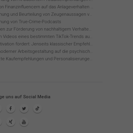
Einfluss von Finanzinfluencern auf das Anlageverhalten der Gen Z⁠
Wahrnehmung und Beurteilung von Zeugenaussagen vor Gericht
ung von True-Crime-Podcasts
Maßnahmen zur Förderung von nachhaltigem Verhalten von Hotelgästen
Wie wirken Videos eines bestimmten TikTok-Trends auf dich?
Wie KI Motivation fördert: Jenseits klassischer Empfehlungssysteme
Einfluss moderner Arbeitsgestaltung auf die psychische Gesundheit
KI-gestützte Kaufempfehlungen und Personalisierungen im Online-Handel
ge uns auf Social Media