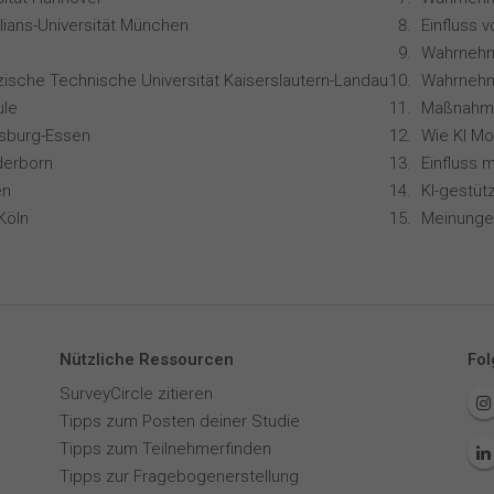
lians-Universität München
zische Technische Universität Kaiserslautern-Landau
Wahrnehm
le
isburg-Essen
derborn
en
Köln
Nützliche Ressourcen
Fol
SurveyCircle zitieren
Tipps zum Posten deiner Studie
Tipps zum Teilnehmerfinden
Tipps zur Fragebogenerstellung