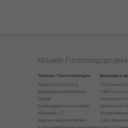
Aktuelle Forschungsprojek
Themen / Fachrichtungen
Besonders ak
Andere Fachrichtung
FernUniversitä
Betriebswirtschaftslehre
FOM Hochschu
Design
Hochschule F
Erziehungswissenschaften
Hochschule O
Informatik / IT
IU Internation
Ingenieurwissenschaften
Julius-Maximil
Kommunikationswissenschaften
Leibniz Univer