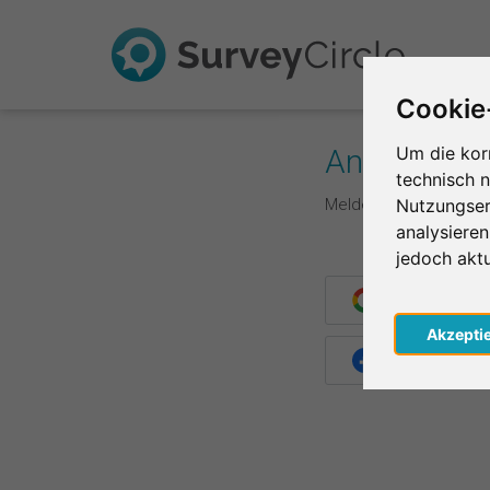
Cookie
Anmelden
Um die kor
technisch 
Melde dich hier mit d
Nutzungser
analysiere
jedoch akt
Weiter mit G
Akzepti
Weiter mit F