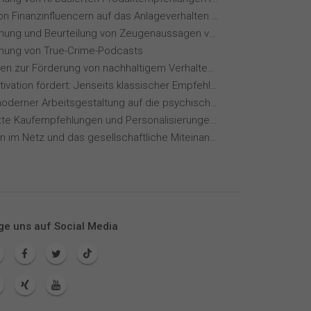
Einfluss von Finanzinfluencern auf das Anlageverhalten der Gen Z⁠
Wahrnehmung und Beurteilung von Zeugenaussagen vor Gericht
ung von True-Crime-Podcasts
Maßnahmen zur Förderung von nachhaltigem Verhalten von Hotelgästen
Wie KI Motivation fördert: Jenseits klassischer Empfehlungssysteme
Einfluss moderner Arbeitsgestaltung auf die psychische Gesundheit
KI-gestützte Kaufempfehlungen und Personalisierungen im Online-Handel
Meinungen im Netz und das gesellschaftliche Miteinander
ge uns auf Social Media