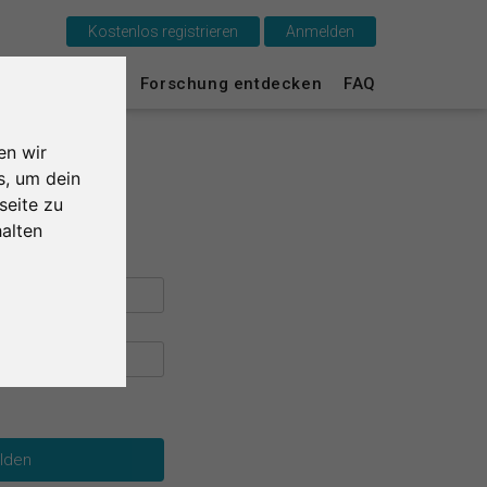
Kostenlos registrieren
Anmelden
Das ist SurveyCircle
urvey Ranking
Forschung entdecken
FAQ
Survey Ranking
en wir
Forschung entdecken
s, um dein
seite zu
FAQ
alten
Kostenlos registrieren
Anmelden
English
Nederlands