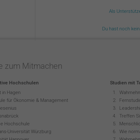
Als Unterstüt
Du hast noch kei
te zum Mitmachen
tive Hochschulen
Studien mit 
t in Hagen
le für Ökonomie & Management
resenius
Leadershi
snabrück
Treffen S
ale Hochschule
ians-Universität Würzburg
sität Hannover