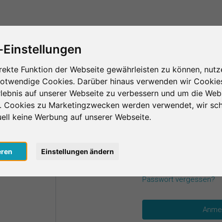
Das ist SurveyCircle
Teilnehmer finden
S
-Einstellungen
rekte Funktion der Webseite gewährleisten zu können, nutz
notwendige Cookies. Darüber hinaus verwenden wir Cookie
einen Zugangsdaten an.
lebnis auf unserer Webseite zu verbessern und um die Web
n. Cookies zu Marketingzwecken werden verwendet, wir sch
uell keine Werbung auf unserer Webseite.
E-Mail
*
oogle
eren
Einstellungen ändern
acebook
Passwort
*
Passwort vergessen?