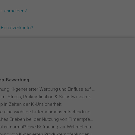
Español
zer anmelden?
Français
n Benutzerkonto?
Italiano
Top-Bewertung
Wahrnehmung KI-generierter Werbung und Einfluss auf Markenvertrauen
Fernstudium: Stress, Prokrastination & Selbstwirksamkeit
p in Zeiten der KI-Unsicherheit
ie eine wichtige Unternehmensentscheidung
Menschliches Erleben bei der Nutzung von Filmempfehlungssystemen
Wie normal ist normal? Eine Befragung zur Wahrnehmung von Essverhalten
Wahrnehmung von KI-basierten Produktempfehlungen in Mode-Online-Shops