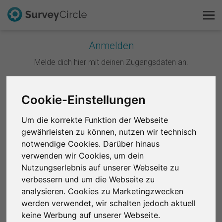
Anmelden
Melde dich hier mit deinen Zugangsdaten an.
Das ist SurveyCircle
Survey Ranking
Weiter mit Google
Cookie-Einstellungen
Forschung entdecken
Um die korrekte Funktion der Webseite
Weiter mit Facebook
gewährleisten zu können, nutzen wir technisch
FAQ
notwendige Cookies. Darüber hinaus
ODER
verwenden wir Cookies, um dein
Kostenlos registrieren
Nutzungserlebnis auf unserer Webseite zu
E-Mail
*
verbessern und um die Webseite zu
Anmelden
analysieren. Cookies zu Marketingzwecken
werden verwendet, wir schalten jedoch aktuell
English
Passwort
*
keine Werbung auf unserer Webseite.