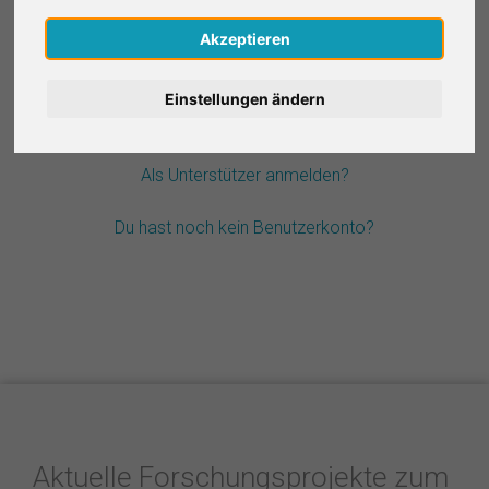
Nederlands
Akzeptieren
Passwort vergessen?
Español
Einstellungen ändern
Français
Als Unterstützer anmelden?
Italiano
Du hast noch kein Benutzerkonto?
Aktuelle Forschungsprojekte zum