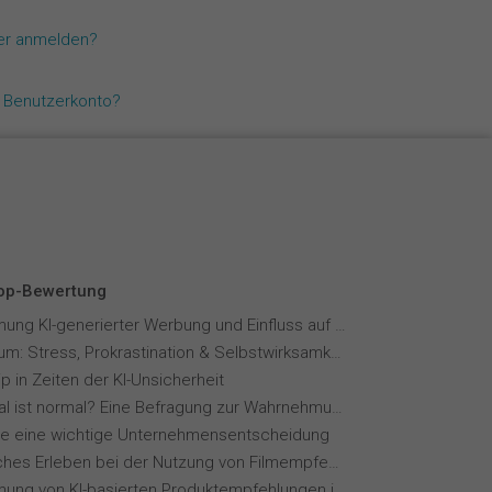
Español
zer anmelden?
Français
n Benutzerkonto?
Italiano
Top-Bewertung
Wahrnehmung KI-generierter Werbung und Einfluss auf Markenvertrauen
Fernstudium: Stress, Prokrastination & Selbstwirksamkeit
p in Zeiten der KI-Unsicherheit
Wie normal ist normal? Eine Befragung zur Wahrnehmung von Essverhalten
ie eine wichtige Unternehmensentscheidung
Menschliches Erleben bei der Nutzung von Filmempfehlungssystemen
Wahrnehmung von KI-basierten Produktempfehlungen in Mode-Online-Shops