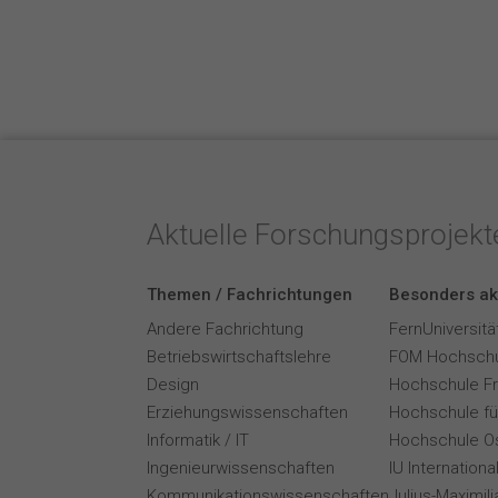
Aktuelle Forschungsprojek
Themen / Fachrichtungen
Besonders ak
Andere Fachrichtung
FernUniversitä
Betriebswirtschaftslehre
FOM Hochschu
Design
Hochschule F
Erziehungswissenschaften
Hochschule für
Informatik / IT
Hochschule O
Ingenieurwissenschaften
IU Internation
Kommunikationswissenschaften
Julius-Maximil