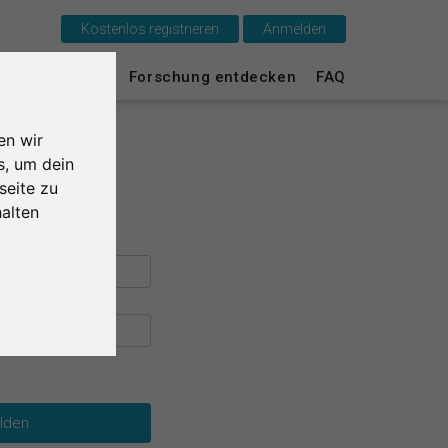
Kostenlos registrieren
Anmelden
Das ist SurveyCircle
urvey Ranking
Forschung entdecken
FAQ
Survey Ranking
en wir
Forschung entdecken
s, um dein
seite zu
FAQ
alten
Kostenlos registrieren
Anmelden
English
Nederlands