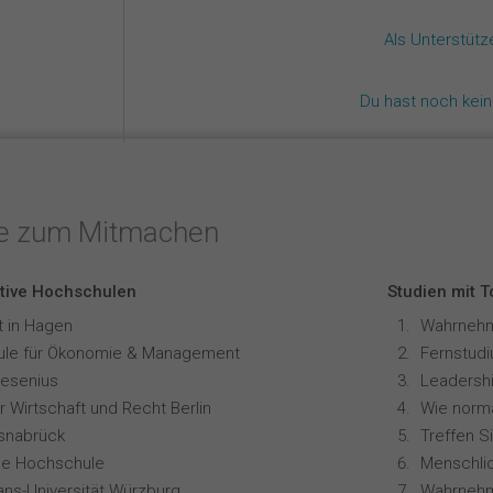
Als Unterstüt
Du hast noch kei
te zum Mitmachen
tive Hochschulen
Studien mit 
t in Hagen
le für Ökonomie & Management
resenius
Leadershi
 Wirtschaft und Recht Berlin
snabrück
Treffen S
ale Hochschule
ians-Universität Würzburg