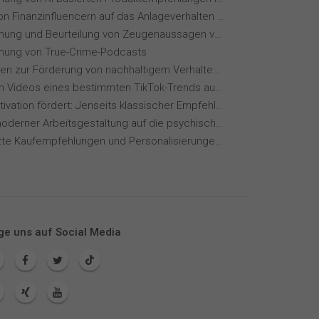
Einfluss von Finanzinfluencern auf das Anlageverhalten der Gen Z⁠
Wahrnehmung und Beurteilung von Zeugenaussagen vor Gericht
ung von True-Crime-Podcasts
Maßnahmen zur Förderung von nachhaltigem Verhalten von Hotelgästen
Wie wirken Videos eines bestimmten TikTok-Trends auf dich?
Wie KI Motivation fördert: Jenseits klassischer Empfehlungssysteme
Einfluss moderner Arbeitsgestaltung auf die psychische Gesundheit
KI-gestützte Kaufempfehlungen und Personalisierungen im Online-Handel
ge uns auf Social Media