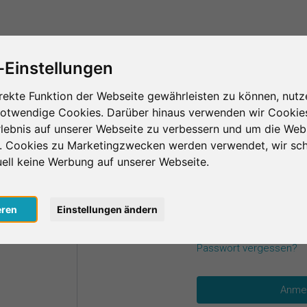
Das ist SurveyCircle
Teilnehmer finden
S
-Einstellungen
rekte Funktion der Webseite gewährleisten zu können, nutz
notwendige Cookies. Darüber hinaus verwenden wir Cookie
einen Zugangsdaten an.
lebnis auf unserer Webseite zu verbessern und um die Web
n. Cookies zu Marketingzwecken werden verwendet, wir sch
uell keine Werbung auf unserer Webseite.
E-Mail
*
oogle
eren
Einstellungen ändern
acebook
Passwort
*
Passwort vergessen?