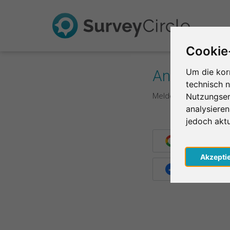
Cookie
Anmelden
Um die kor
technisch 
Melde dich hier mit d
Nutzungser
analysiere
jedoch akt
Weiter mit G
Akzepti
Weiter mit F