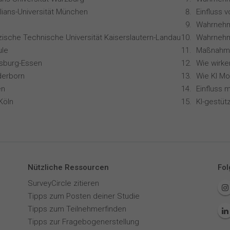
lians-Universität München
zische Technische Universität Kaiserslautern-Landau
Wahrnehm
le
isburg-Essen
derborn
en
Köln
Nützliche Ressourcen
Fol
SurveyCircle zitieren
Tipps zum Posten deiner Studie
Tipps zum Teilnehmerfinden
Tipps zur Fragebogenerstellung