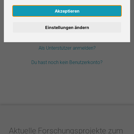
Nederlands
Akzeptieren
Passwort vergessen?
Español
Einstellungen ändern
Français
Als Unterstützer anmelden?
Italiano
Du hast noch kein Benutzerkonto?
Aktuelle Forschungsprojekte zum