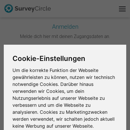
Anmelden
Melde dich hier mit deinen Zugangsdaten an.
Das ist SurveyCircle
Survey Ranking
Weiter mit Google
Cookie-Einstellungen
Forschung entdecken
Um die korrekte Funktion der Webseite
Weiter mit Facebook
gewährleisten zu können, nutzen wir technisch
FAQ
notwendige Cookies. Darüber hinaus
ODER
verwenden wir Cookies, um dein
Kostenlos registrieren
Nutzungserlebnis auf unserer Webseite zu
E-Mail
*
verbessern und um die Webseite zu
Anmelden
analysieren. Cookies zu Marketingzwecken
werden verwendet, wir schalten jedoch aktuell
English
Passwort
*
keine Werbung auf unserer Webseite.