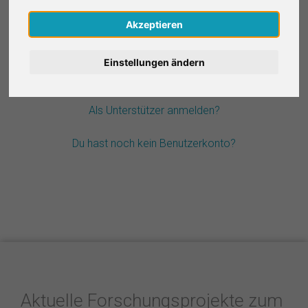
Nederlands
Akzeptieren
Passwort vergessen?
Español
Einstellungen ändern
Français
Als Unterstützer anmelden?
Italiano
Du hast noch kein Benutzerkonto?
Aktuelle Forschungsprojekte zum