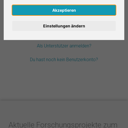
Nederlands
Akzeptieren
Passwort vergessen?
Español
Einstellungen ändern
Français
Als Unterstützer anmelden?
Italiano
Du hast noch kein Benutzerkonto?
Aktuelle Forschungsprojekte zum