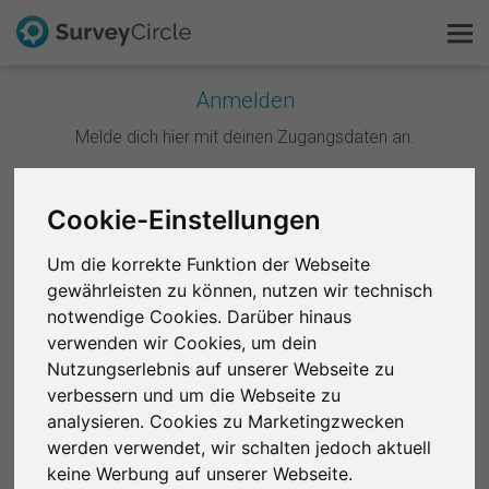
Anmelden
Melde dich hier mit deinen Zugangsdaten an.
Das ist SurveyCircle
Survey Ranking
Weiter mit Google
Cookie-Einstellungen
Forschung entdecken
Um die korrekte Funktion der Webseite
Weiter mit Facebook
gewährleisten zu können, nutzen wir technisch
FAQ
notwendige Cookies. Darüber hinaus
ODER
verwenden wir Cookies, um dein
Kostenlos registrieren
Nutzungserlebnis auf unserer Webseite zu
E-Mail
*
verbessern und um die Webseite zu
Anmelden
analysieren. Cookies zu Marketingzwecken
werden verwendet, wir schalten jedoch aktuell
English
Passwort
*
keine Werbung auf unserer Webseite.