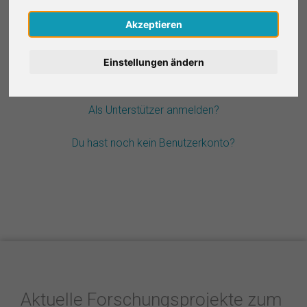
Nederlands
Akzeptieren
Passwort vergessen?
Español
Einstellungen ändern
Français
Als Unterstützer anmelden?
Italiano
Du hast noch kein Benutzerkonto?
Aktuelle Forschungsprojekte zum