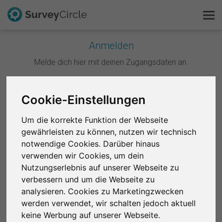
Anmelden
Melde dich hier mit deinen Zugangsdaten an.
Das ist SurveyCircle
Survey Ranking
Weiter mit Google
Cookie-Einstellungen
Forschung entdecken
Um die korrekte Funktion der Webseite
Weiter mit Facebook
gewährleisten zu können, nutzen wir technisch
FAQ
notwendige Cookies. Darüber hinaus
ODER
verwenden wir Cookies, um dein
Kostenlos registrieren
Nutzungserlebnis auf unserer Webseite zu
E-Mail
*
verbessern und um die Webseite zu
Anmelden
analysieren. Cookies zu Marketingzwecken
werden verwendet, wir schalten jedoch aktuell
English
Passwort
*
keine Werbung auf unserer Webseite.