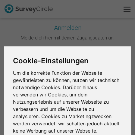
Anmelden
Melde dich hier mit deinen Zugangsdaten an.
Das ist SurveyCircle
Survey Ranking
Weiter mit Google
Cookie-Einstellungen
Forschung entdecken
Um die korrekte Funktion der Webseite
Weiter mit Facebook
gewährleisten zu können, nutzen wir technisch
FAQ
notwendige Cookies. Darüber hinaus
ODER
verwenden wir Cookies, um dein
Kostenlos registrieren
Nutzungserlebnis auf unserer Webseite zu
E-Mail
*
verbessern und um die Webseite zu
Anmelden
analysieren. Cookies zu Marketingzwecken
werden verwendet, wir schalten jedoch aktuell
English
Passwort
*
keine Werbung auf unserer Webseite.