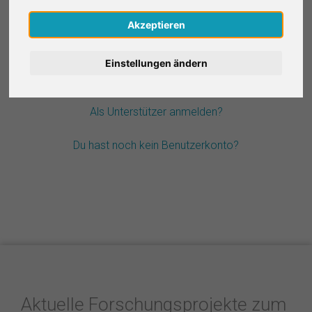
Nederlands
Akzeptieren
Passwort vergessen?
Español
Einstellungen ändern
Français
Als Unterstützer anmelden?
Italiano
Du hast noch kein Benutzerkonto?
Aktuelle Forschungsprojekte zum