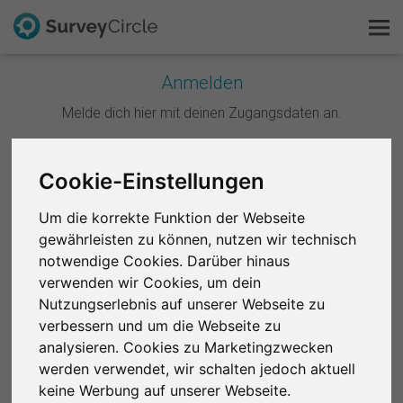
Anmelden
Melde dich hier mit deinen Zugangsdaten an.
Das ist SurveyCircle
Survey Ranking
Weiter mit Google
Cookie-Einstellungen
Forschung entdecken
Um die korrekte Funktion der Webseite
Weiter mit Facebook
gewährleisten zu können, nutzen wir technisch
FAQ
notwendige Cookies. Darüber hinaus
ODER
verwenden wir Cookies, um dein
Kostenlos registrieren
Nutzungserlebnis auf unserer Webseite zu
E-Mail
*
verbessern und um die Webseite zu
Anmelden
analysieren. Cookies zu Marketingzwecken
werden verwendet, wir schalten jedoch aktuell
English
Passwort
*
keine Werbung auf unserer Webseite.