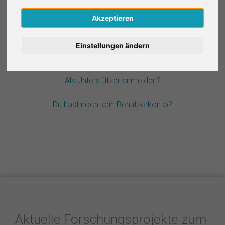
Nederlands
Akzeptieren
Passwort vergessen?
Español
Einstellungen ändern
Français
Als Unterstützer anmelden?
Italiano
Du hast noch kein Benutzerkonto?
Aktuelle Forschungsprojekte zum