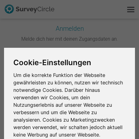
Anmelden
Melde dich hier mit deinen Zugangsdaten an.
Das ist SurveyCircle
Survey Ranking
Weiter mit Google
Cookie-Einstellungen
Forschung entdecken
Um die korrekte Funktion der Webseite
Weiter mit Facebook
gewährleisten zu können, nutzen wir technisch
FAQ
notwendige Cookies. Darüber hinaus
ODER
verwenden wir Cookies, um dein
Kostenlos registrieren
Nutzungserlebnis auf unserer Webseite zu
E-Mail
*
verbessern und um die Webseite zu
Anmelden
analysieren. Cookies zu Marketingzwecken
werden verwendet, wir schalten jedoch aktuell
English
Passwort
*
keine Werbung auf unserer Webseite.