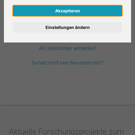
Nederlands
Akzeptieren
Passwort vergessen?
Español
Einstellungen ändern
Français
Als Unterstützer anmelden?
Italiano
Du hast noch kein Benutzerkonto?
Aktuelle Forschungsprojekte zum