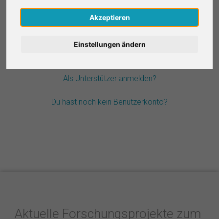
Nederlands
Akzeptieren
Passwort vergessen?
Español
Einstellungen ändern
Français
Als Unterstützer anmelden?
Italiano
Du hast noch kein Benutzerkonto?
Aktuelle Forschungsprojekte zum