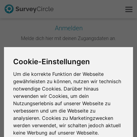
Anmelden
Melde dich hier mit deinen Zugangsdaten an.
Das ist SurveyCircle
Survey Ranking
Weiter mit Google
Cookie-Einstellungen
Forschung entdecken
Um die korrekte Funktion der Webseite
Weiter mit Facebook
gewährleisten zu können, nutzen wir technisch
FAQ
notwendige Cookies. Darüber hinaus
ODER
verwenden wir Cookies, um dein
Kostenlos registrieren
Nutzungserlebnis auf unserer Webseite zu
E-Mail
*
verbessern und um die Webseite zu
Anmelden
analysieren. Cookies zu Marketingzwecken
werden verwendet, wir schalten jedoch aktuell
English
Passwort
*
keine Werbung auf unserer Webseite.