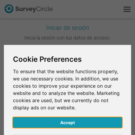
Iniciar de sesión
Esto es SurveyCircle
Inicia la sesión con tus datos de acceso.
Survey Ranking
Continuar con Google
Cookie Preferences
Explorar la investigación
To ensure that the website functions properly,
Continuar con Facebook
we use necessary cookies. In addition, we use
FAQ
cookies to improve your experience on our
website and to analyze the website. Marketing
O
Regístrate gratis
cookies are used, but we currently do not
Correo electrónico
*
display ads on our website.
Iniciar sesión
Accept
English
Contraseña
*