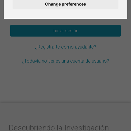
Change preferences
Deutsch
¿Olvidar la contraseña?
Nederlands
Français
¿Registrarte como ayudante?
Italiano
¿Todavía no tienes una cuenta de usuario?
Descubriendo la Investigación