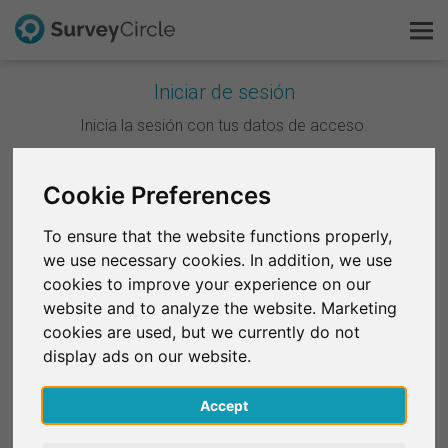
Iniciar de sesión
Esto es SurveyCircle
Inicia la sesión con tus datos de acceso.
Survey Ranking
Cookie Preferences
Continuar con Google
Explorar la investigación
To ensure that the website functions properly,
Continuar con Facebook
we use necessary cookies. In addition, we use
FAQ
cookies to improve your experience on our
website and to analyze the website. Marketing
O
Regístrate gratis
cookies are used, but we currently do not
Correo electrónico
*
display ads on our website.
Iniciar sesión
Accept
English
Contraseña
*