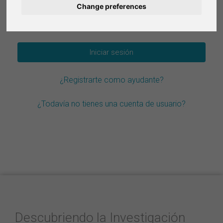
Change preferences
Deutsch
¿Olvidar la contraseña?
Nederlands
Français
¿Registrarte como ayudante?
Italiano
¿Todavía no tienes una cuenta de usuario?
Descubriendo la Investigación