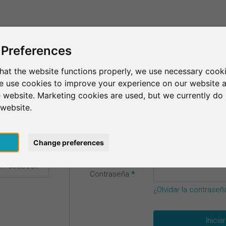
Esto es SurveyCircle
Encontrar participantes
Sur
 Preferences
esión
hat the website functions properly, we use necessary cooki
we use cookies to improve your experience on our website 
us datos de acceso.
 website. Marketing cookies are used, but we currently do 
 website.
Correo
n Google
pt
Change preferences
electrónico
*
on Facebook
Contraseña
*
¿Olvidar la contraseñ