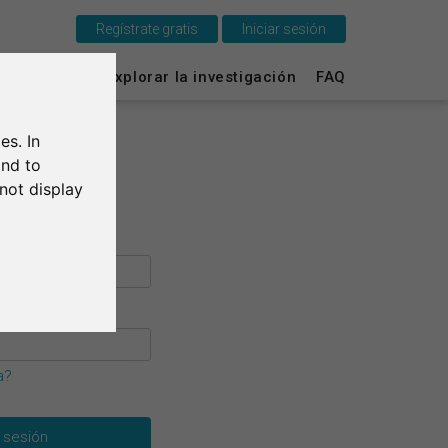
Regístrate gratis
Iniciar sesión
Esto es SurveyCircle
vey Ranking
Explorar la investigación
FAQ
Survey Ranking
es. In
Explorar la investigación
and to
not display
FAQ
Regístrate gratis
Iniciar sesión
English
a?
Deutsch