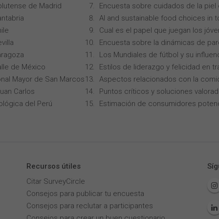
lutense de Madrid
Encuesta sobre cuidados de la piel
ntabria
AI and sustainable food choices in 
ile
Cual es el papel que juegan los jóv
villa
Encuesta sobre la dinámicas de par
aragoza
Los Mundiales de fútbol y su influen
alle de México
Estilos de liderazgo y felicidad en 
onal Mayor de San Marcos
Aspectos relacionados con la comi
Juan Carlos
Puntos críticos y soluciones valorad
ológica del Perú
Estimación de consumidores potenc
Recursos útiles
Síg
Citar SurveyCircle
Consejos para publicar tu encuesta
Consejos para reclutar a participantes
Consejos para crear un buen cuestionario