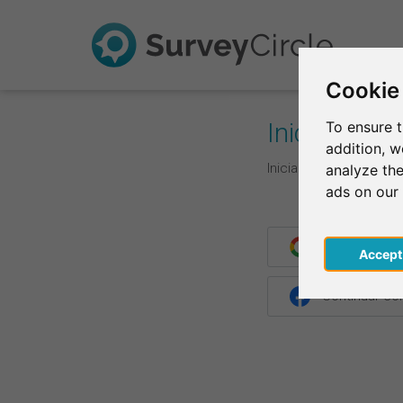
Cookie
Iniciar de s
To ensure t
addition, 
Inicia la sesión con t
analyze the
ads on our
Continuar co
Acce
Continuar c