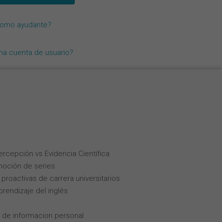
Nederlands
como ayudante?
Français
Italiano
una cuenta de usuario?
Percepción vs Evidencia Científica
moción de series
roactivas de carrera universitarios
rendizaje del inglés
 de informacion personal