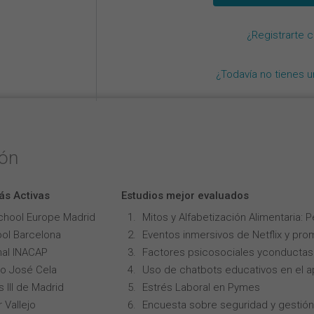
¿Registrarte 
¿Todavía no tienes 
ión
ás Activas
Estudios mejor evaluados
chool Europe Madrid
Mitos y Alfabetización Alimentaria: 
ol Barcelona
Eventos inmersivos de Netflix y pro
onal INACAP
Factores psicosociales yconductas p
lo José Cela
Uso de chatbots educativos en el ap
 III de Madrid
Estrés Laboral en Pymes
 Vallejo
Encuesta sobre seguridad y gestión