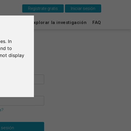
Regístrate gratis
Iniciar sesión
Esto es SurveyCircle
vey Ranking
Explorar la investigación
FAQ
Survey Ranking
es. In
Explorar la investigación
and to
not display
FAQ
Regístrate gratis
Iniciar sesión
English
a?
Deutsch