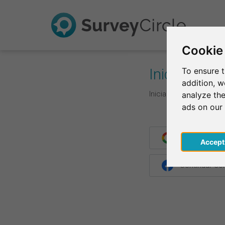
Cookie
Iniciar de s
To ensure t
addition, 
Inicia la sesión con t
analyze the
ads on our
Continuar co
Acce
Continuar c