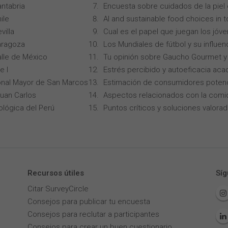
ntabria
Encuesta sobre cuidados de la piel
ile
AI and sustainable food choices in 
villa
Cual es el papel que juegan los jóv
aragoza
Los Mundiales de fútbol y su influen
alle de México
Tu opinión sobre Gaucho Gourmet y 
e I
Estrés percibido y autoeficacia ac
onal Mayor de San Marcos
Estimación de consumidores potenc
Juan Carlos
Aspectos relacionados con la comi
ológica del Perú
Puntos críticos y soluciones valorad
Recursos útiles
Síg
Citar SurveyCircle
Consejos para publicar tu encuesta
Consejos para reclutar a participantes
Consejos para crear un buen cuestionario