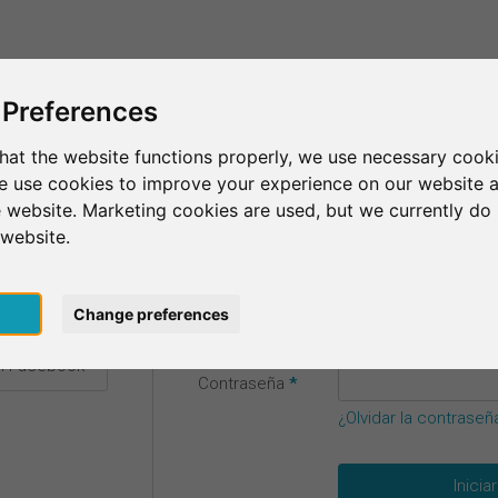
Esto es SurveyCircle
Encontrar participantes
Sur
 Preferences
esión
hat the website functions properly, we use necessary cooki
we use cookies to improve your experience on our website 
us datos de acceso.
 website. Marketing cookies are used, but we currently do 
 website.
Correo
n Google
pt
Change preferences
electrónico
*
on Facebook
Contraseña
*
¿Olvidar la contraseñ