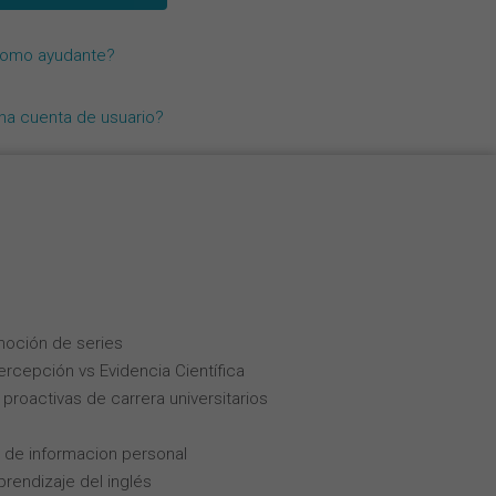
Nederlands
como ayudante?
Français
Italiano
una cuenta de usuario?
moción de series
Percepción vs Evidencia Científica
roactivas de carrera universitarios
 de informacion personal
rendizaje del inglés