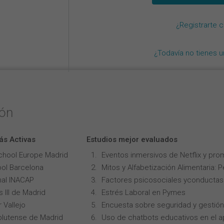
¿Registrarte 
¿Todavía no tienes 
ión
ás Activas
Estudios mejor evaluados
chool Europe Madrid
Eventos inmersivos de Netflix y pro
ol Barcelona
Mitos y Alfabetización Alimentaria: 
onal INACAP
Factores psicosociales yconductas p
 III de Madrid
Estrés Laboral en Pymes
 Vallejo
Encuesta sobre seguridad y gestión
lutense de Madrid
Uso de chatbots educativos en el ap