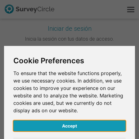
Iniciar de sesión
Esto es SurveyCircle
Inicia la sesión con tus datos de acceso.
Survey Ranking
Cookie Preferences
Continuar con Google
Explorar la investigación
To ensure that the website functions properly,
Continuar con Facebook
we use necessary cookies. In addition, we use
FAQ
cookies to improve your experience on our
website and to analyze the website. Marketing
O
Regístrate gratis
cookies are used, but we currently do not
Correo electrónico
*
display ads on our website.
Iniciar sesión
Accept
English
Contraseña
*