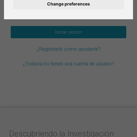
Change preferences
Deutsch
¿Olvidar la contraseña?
Nederlands
Français
¿Registrarte como ayudante?
Italiano
¿Todavía no tienes una cuenta de usuario?
Descubriendo la Investigación