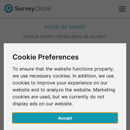
Iniciar de sesión
Esto es SurveyCircle
Inicia la sesión con tus datos de acceso.
Survey Ranking
Continuar con Google
Cookie Preferences
Explorar la investigación
To ensure that the website functions properly,
Continuar con Facebook
we use necessary cookies. In addition, we use
FAQ
cookies to improve your experience on our
website and to analyze the website. Marketing
O
Regístrate gratis
cookies are used, but we currently do not
Correo electrónico
*
display ads on our website.
Iniciar sesión
Accept
English
Contraseña
*