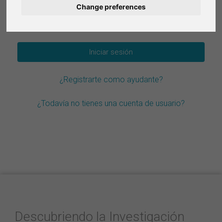
Change preferences
Deutsch
¿Olvidar la contraseña?
Nederlands
Français
¿Registrarte como ayudante?
Italiano
¿Todavía no tienes una cuenta de usuario?
Descubriendo la Investigación