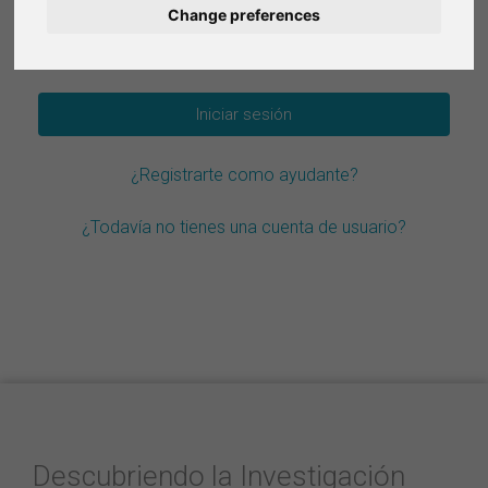
Change preferences
Deutsch
¿Olvidar la contraseña?
Nederlands
Français
¿Registrarte como ayudante?
Italiano
¿Todavía no tienes una cuenta de usuario?
Descubriendo la Investigación