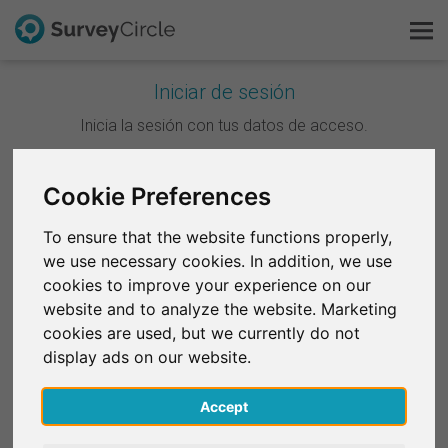
Iniciar de sesión
Esto es SurveyCircle
Inicia la sesión con tus datos de acceso.
Survey Ranking
Continuar con Google
Cookie Preferences
Explorar la investigación
To ensure that the website functions properly,
Continuar con Facebook
we use necessary cookies. In addition, we use
FAQ
cookies to improve your experience on our
website and to analyze the website. Marketing
O
Regístrate gratis
cookies are used, but we currently do not
Correo electrónico
*
display ads on our website.
Iniciar sesión
Accept
English
Contraseña
*