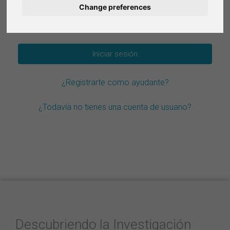
Change preferences
Deutsch
¿Olvidar la contraseña?
Nederlands
Français
¿Registrarte como ayudante?
Italiano
¿Todavía no tienes una cuenta de usuario?
Descubriendo la Investigación