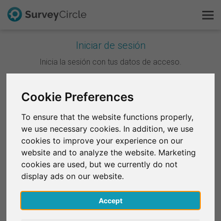
Iniciar de sesión
Esto es SurveyCircle
Inicia la sesión con tus datos de acceso.
Survey Ranking
Continuar con Google
Cookie Preferences
Explorar la investigación
To ensure that the website functions properly,
Continuar con Facebook
we use necessary cookies. In addition, we use
FAQ
cookies to improve your experience on our
website and to analyze the website. Marketing
O
Regístrate gratis
cookies are used, but we currently do not
Correo electrónico
*
display ads on our website.
Iniciar sesión
Accept
English
Contraseña
*