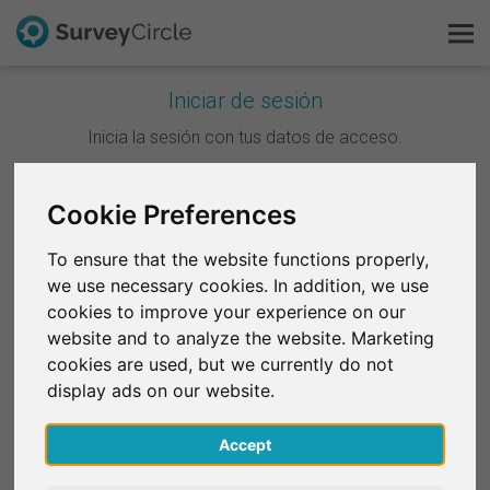
Iniciar de sesión
Esto es SurveyCircle
Inicia la sesión con tus datos de acceso.
Survey Ranking
Continuar con Google
Cookie Preferences
Explorar la investigación
To ensure that the website functions properly,
Continuar con Facebook
we use necessary cookies. In addition, we use
FAQ
cookies to improve your experience on our
website and to analyze the website. Marketing
O
Regístrate gratis
cookies are used, but we currently do not
Correo electrónico
*
display ads on our website.
Iniciar sesión
Accept
English
Contraseña
*