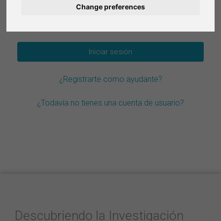
Change preferences
Deutsch
¿Olvidar la contraseña?
Nederlands
Français
¿Registrarte como ayudante?
Italiano
¿Todavía no tienes una cuenta de usuario?
Descubriendo la Investigación