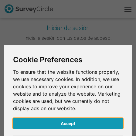
Iniciar de sesión
Esto es SurveyCircle
Inicia la sesión con tus datos de acceso.
Survey Ranking
Continuar con Google
Cookie Preferences
Explorar la investigación
To ensure that the website functions properly,
Continuar con Facebook
we use necessary cookies. In addition, we use
FAQ
cookies to improve your experience on our
website and to analyze the website. Marketing
O
Regístrate gratis
cookies are used, but we currently do not
Correo electrónico
*
display ads on our website.
Iniciar sesión
Accept
English
Contraseña
*