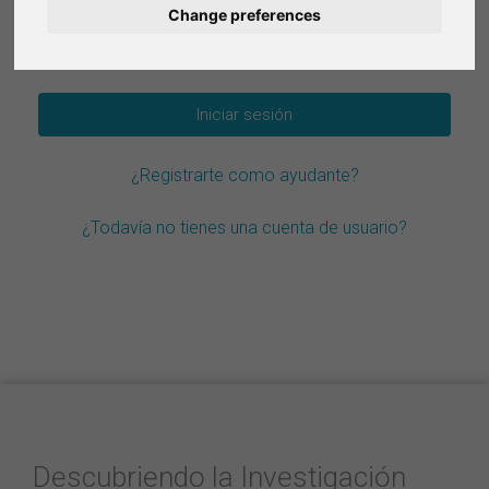
Change preferences
Deutsch
¿Olvidar la contraseña?
Nederlands
Français
¿Registrarte como ayudante?
Italiano
¿Todavía no tienes una cuenta de usuario?
Descubriendo la Investigación