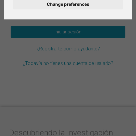
Change preferences
Deutsch
¿Olvidar la contraseña?
Nederlands
Français
¿Registrarte como ayudante?
Italiano
¿Todavía no tienes una cuenta de usuario?
Descubriendo la Investigación