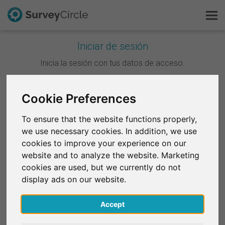
Iniciar de sesión
Esto es SurveyCircle
Inicia la sesión con tus datos de acceso.
Survey Ranking
Continuar con Google
Cookie Preferences
Explorar la investigación
To ensure that the website functions properly,
Continuar con Facebook
we use necessary cookies. In addition, we use
FAQ
cookies to improve your experience on our
website and to analyze the website. Marketing
O
Regístrate gratis
cookies are used, but we currently do not
Correo electrónico
*
display ads on our website.
Iniciar sesión
Accept
English
Contraseña
*