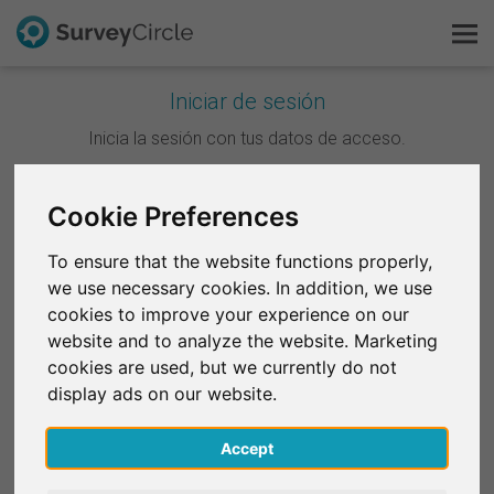
Iniciar de sesión
Esto es SurveyCircle
Inicia la sesión con tus datos de acceso.
Survey Ranking
Continuar con Google
Cookie Preferences
Explorar la investigación
To ensure that the website functions properly,
Continuar con Facebook
we use necessary cookies. In addition, we use
FAQ
cookies to improve your experience on our
website and to analyze the website. Marketing
O
Regístrate gratis
cookies are used, but we currently do not
Correo electrónico
*
display ads on our website.
Iniciar sesión
Accept
English
Contraseña
*