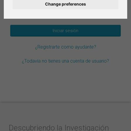
Change preferences
Deutsch
¿Olvidar la contraseña?
Nederlands
Français
¿Registrarte como ayudante?
Italiano
¿Todavía no tienes una cuenta de usuario?
Descubriendo la Investigación