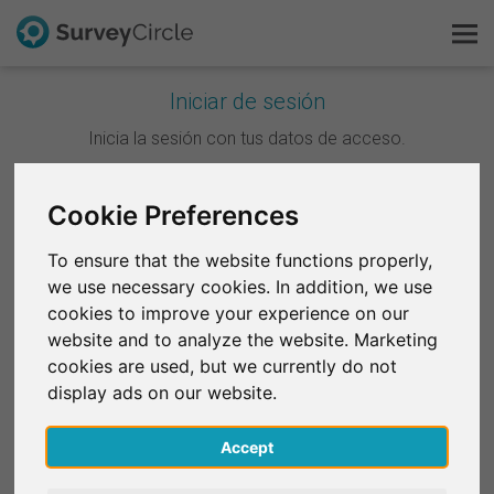
Iniciar de sesión
Esto es SurveyCircle
Inicia la sesión con tus datos de acceso.
Survey Ranking
Cookie Preferences
Continuar con Google
Explorar la investigación
To ensure that the website functions properly,
Continuar con Facebook
we use necessary cookies. In addition, we use
FAQ
cookies to improve your experience on our
website and to analyze the website. Marketing
O
Regístrate gratis
cookies are used, but we currently do not
Correo electrónico
*
display ads on our website.
Iniciar sesión
Accept
English
Contraseña
*