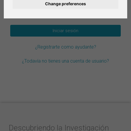
Change preferences
Deutsch
¿Olvidar la contraseña?
Nederlands
Français
¿Registrarte como ayudante?
Italiano
¿Todavía no tienes una cuenta de usuario?
Descubriendo la Investigación