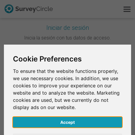
Iniciar de sesión
Esto es SurveyCircle
Inicia la sesión con tus datos de acceso.
Survey Ranking
Cookie Preferences
Continuar con Google
Explorar la investigación
To ensure that the website functions properly,
Continuar con Facebook
we use necessary cookies. In addition, we use
FAQ
cookies to improve your experience on our
website and to analyze the website. Marketing
O
Regístrate gratis
cookies are used, but we currently do not
Correo electrónico
*
display ads on our website.
Iniciar sesión
Accept
English
Contraseña
*