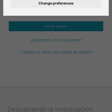
Change preferences
Deutsch
¿Olvidar la contraseña?
Nederlands
Français
¿Registrarte como ayudante?
Italiano
¿Todavía no tienes una cuenta de usuario?
Descubriendo la Investigación