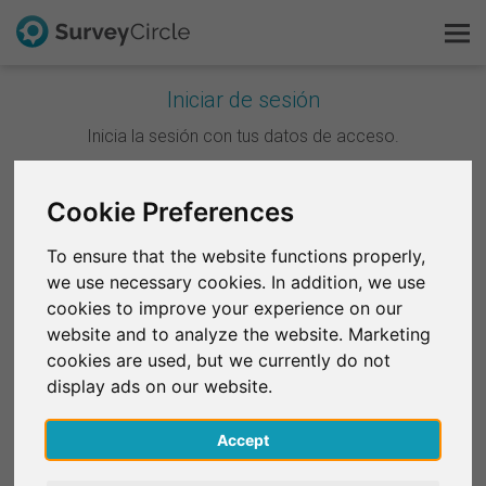
Iniciar de sesión
Esto es SurveyCircle
Inicia la sesión con tus datos de acceso.
Survey Ranking
Cookie Preferences
Continuar con Google
Explorar la investigación
To ensure that the website functions properly,
Continuar con Facebook
we use necessary cookies. In addition, we use
FAQ
cookies to improve your experience on our
website and to analyze the website. Marketing
O
Regístrate gratis
cookies are used, but we currently do not
Correo electrónico
*
display ads on our website.
Iniciar sesión
Accept
English
Contraseña
*