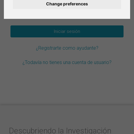
Change preferences
Deutsch
¿Olvidar la contraseña?
Nederlands
Français
¿Registrarte como ayudante?
Italiano
¿Todavía no tienes una cuenta de usuario?
Descubriendo la Investigación