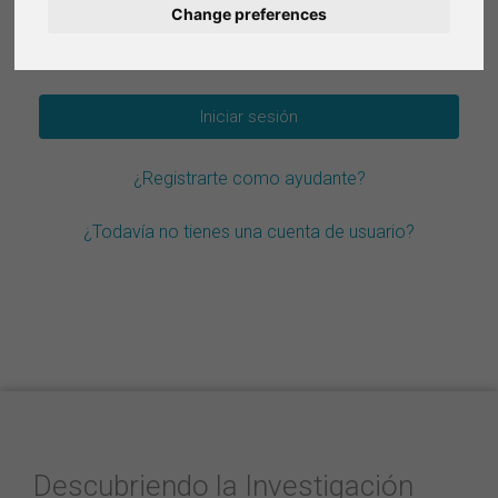
Change preferences
Deutsch
¿Olvidar la contraseña?
Nederlands
Français
¿Registrarte como ayudante?
Italiano
¿Todavía no tienes una cuenta de usuario?
Descubriendo la Investigación