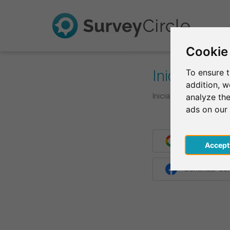
Cookie
Iniciar de s
To ensure t
addition, 
Inicia la sesión con t
analyze the
ads on our
Continuar co
Acce
Continuar c