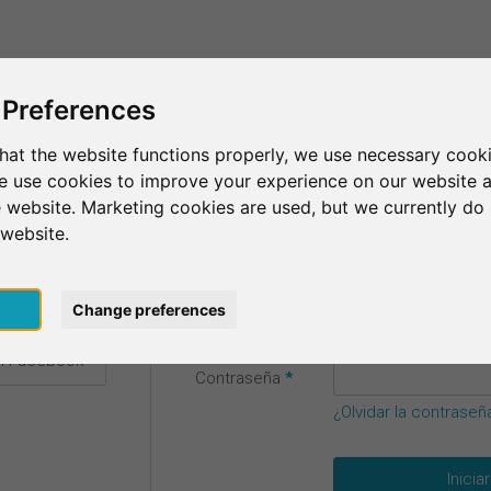
Esto es SurveyCircle
Encontrar participantes
Sur
 Preferences
esión
hat the website functions properly, we use necessary cooki
we use cookies to improve your experience on our website 
us datos de acceso.
 website. Marketing cookies are used, but we currently do 
 website.
Correo
n Google
pt
Change preferences
electrónico
*
on Facebook
Contraseña
*
¿Olvidar la contraseñ