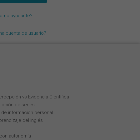
Nederlands
como ayudante?
Français
Italiano
una cuenta de usuario?
Percepción vs Evidencia Científica
moción de series
 de informacion personal
rendizaje del inglés
 con autonomía