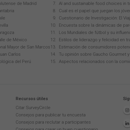
lutense de Madrid
AI and sustainable food choices in 
ntabria
Cual es el papel que juegan los jóv
ile
Cuestionario de Investigación: El Vi
villa
Encuesta sobre la dinámicas de par
aragoza
Los Mundiales de fútbol y su influen
alle de México
Estilos de liderazgo y felicidad en 
onal Mayor de San Marcos
Estimación de consumidores potenc
Juan Carlos
Tu opinión sobre Gaucho Gourmet y 
ológica del Perú
Aspectos relacionados con la comi
Recursos útiles
Síg
Citar SurveyCircle
Consejos para publicar tu encuesta
Consejos para reclutar a participantes
Consejos para crear un buen cuestionario