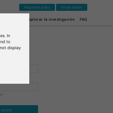
Regístrate gratis
Iniciar sesión
Esto es SurveyCircle
vey Ranking
Explorar la investigación
FAQ
Survey Ranking
es. In
Explorar la investigación
and to
not display
FAQ
Regístrate gratis
Iniciar sesión
English
a?
Deutsch