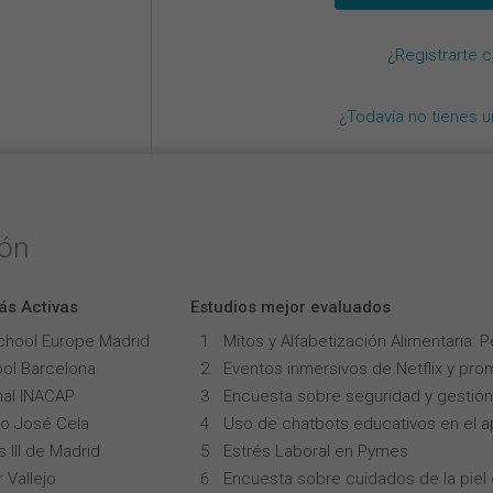
¿Registrarte 
¿Todavía no tienes 
ión
ás Activas
Estudios mejor evaluados
chool Europe Madrid
Mitos y Alfabetización Alimentaria: 
ol Barcelona
Eventos inmersivos de Netflix y pro
onal INACAP
Encuesta sobre seguridad y gestión
lo José Cela
Uso de chatbots educativos en el ap
 III de Madrid
Estrés Laboral en Pymes
 Vallejo
Encuesta sobre cuidados de la piel