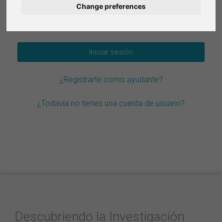
Change preferences
Deutsch
¿Olvidar la contraseña?
Nederlands
Français
¿Registrarte como ayudante?
Italiano
¿Todavía no tienes una cuenta de usuario?
Descubriendo la Investigación