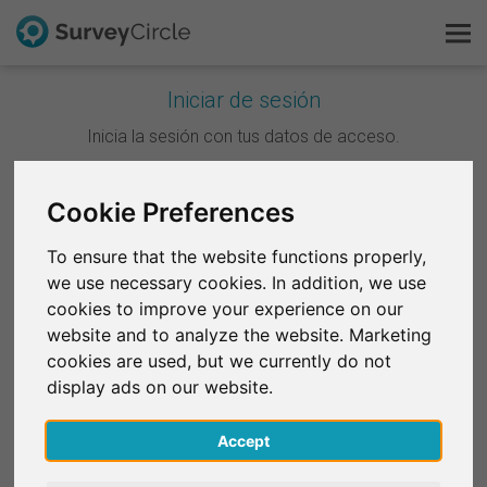
Iniciar de sesión
Esto es SurveyCircle
Inicia la sesión con tus datos de acceso.
Survey Ranking
Cookie Preferences
Continuar con Google
Explorar la investigación
To ensure that the website functions properly,
Continuar con Facebook
we use necessary cookies. In addition, we use
FAQ
cookies to improve your experience on our
website and to analyze the website. Marketing
O
Regístrate gratis
cookies are used, but we currently do not
Correo electrónico
*
display ads on our website.
Iniciar sesión
Accept
English
Contraseña
*